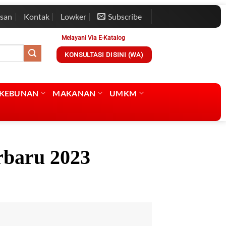
esan
Kontak
Lowker
Subscribe
Melayani Via E-Katalog
KONSULTASI DISINI (WA)
RKEBUNAN
MAKANAN
UMKM
rbaru 2023