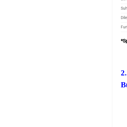
Suh
Dil
Fun
*S
2
B