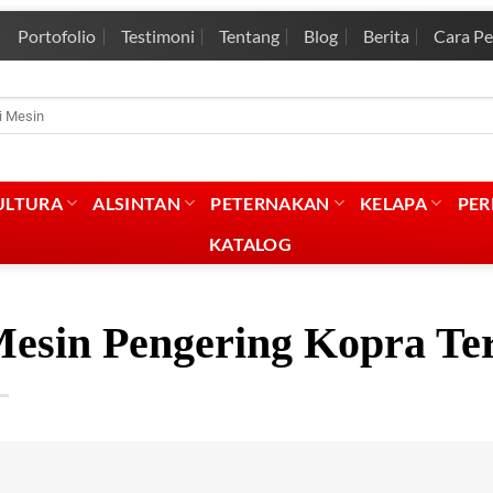
Portofolio
Testimoni
Tentang
Blog
Berita
Cara P
rian
:
ULTURA
ALSINTAN
PETERNAKAN
KELAPA
PE
KATALOG
esin Pengering Kopra Te