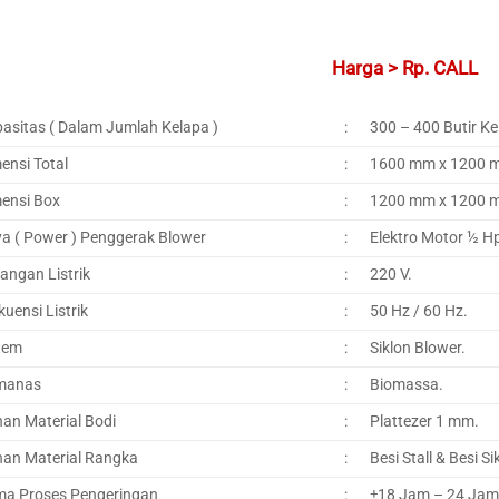
Harga > Rp. CALL
asitas ( Dalam Jumlah Kelapa )
:
300 – 400 Butir Ke
ensi Total
:
1600 mm x 1200 
ensi Box
:
1200 mm x 1200 
a ( Power ) Penggerak Blower
:
Elektro Motor ½ H
angan Listrik
:
220 V.
kuensi Listrik
:
50 Hz / 60 Hz.
tem
:
Siklon Blower.
manas
:
Biomassa.
an Material Bodi
:
Plattezer 1 mm.
an Material Rangka
:
Besi Stall & Besi Si
a Proses Pengeringan
:
±18 Jam – 24 Jam