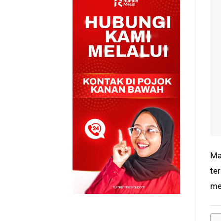
Ma
te
me