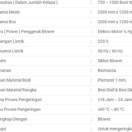
asitas ( Dalam Jumlah Kelapa )
:
750 – 1000 Butir 
ensi Mesin
:
2500 mm x 1200 
ensi Box
:
2000 mm x 1200 
a ( Power ) Penggerak Blower
:
Elektro Motor ½ H
angan Listrik
:
220 V.
kuensi Listrik
:
50 Hz / 60 Hz.
tem
:
Siklon Blower.
manas
:
Biomassa.
an Material Bodi
:
Plattezer 1 mm.
an Material Rangka
:
Besi Stall & Besi Si
a Proses Pengeringan
:
±18 Jam – 24 Jam
u Proses Pengeringan
:
±60 °C – 80 °C.
engkapi Dengan
:
Blower.
gsi
:
Untuk mengeringka