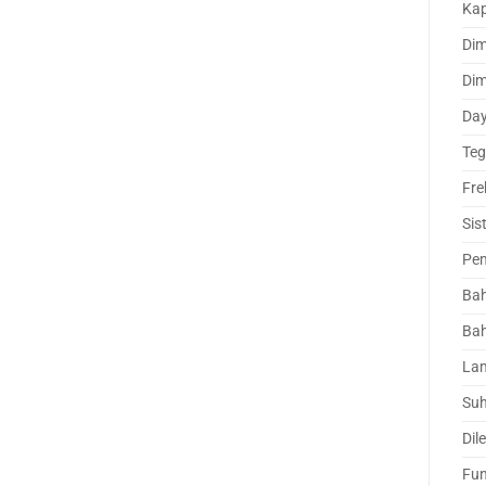
Kap
Dim
Dim
Day
Teg
Fre
Sis
Pe
Bah
Bah
Lam
Suh
Dil
Fun