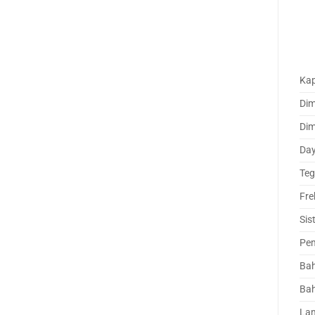
Kap
Dim
Dim
Day
Teg
Fre
Sis
Pe
Bah
Bah
Lam