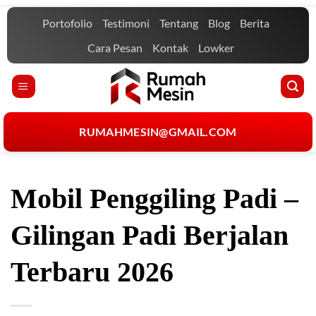
Skip
Portofolio
Testimoni
Tentang
Blog
Berita
to
content
Cara Pesan
Kontak
Lowker
RUMAHMESIN@GMAIL.COM
Mobil Penggiling Padi –
Gilingan Padi Berjalan
Terbaru 2026