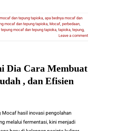
mocaf dan tepung tapioka
,
apa bednya mocaf dan
ng mocaf dan tepung tapioka
,
Mocaf
,
perbedaan
,
 tepung mocaf dan tepung tapioka
,
tapioka
,
tepung
,
Leave a comment
ni Dia Cara Membuat
dah , dan Efisien
 Mocaf hasil inovasi pengolahan
ng melalui fermentasi, kini menjadi
ona baru di kalangan pecinta kuliner