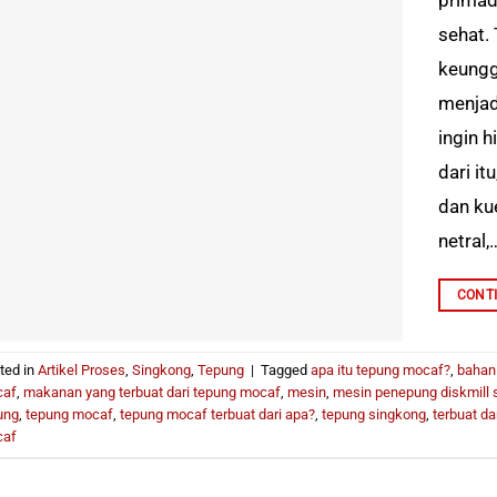
sehat.
keungg
menjad
ingin 
dari it
dan ku
netral,…
CONT
ted in
Artikel Proses
,
Singkong
,
Tepung
|
Tagged
apa itu tepung mocaf?
,
bahan
af
,
makanan yang terbuat dari tepung mocaf
,
mesin
,
mesin penepung diskmill 
ung
,
tepung mocaf
,
tepung mocaf terbuat dari apa?
,
tepung singkong
,
terbuat da
af