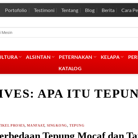
Portofolio
Testimoni
Tentang
Blog
Berita
Cara P
rian
:
ULTURA
ALSINTAN
PETERNAKAN
KELAPA
PE
KATALOG
IVES:
APA ITU TEPU
IKEL PROSES
,
MANFAAT
,
SINGKONG
,
TEPUNG
erbedaan Tepung Mocaf dan Tap