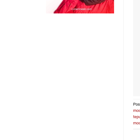
Pos
moc
tep
moc