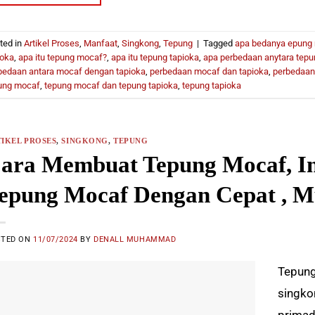
ted in
Artikel Proses
,
Manfaat
,
Singkong
,
Tepung
|
Tagged
apa bedanya epung 
ioka
,
apa itu tepung mocaf?
,
apa itu tepung tapioka
,
apa perbedaan anytara tepu
bedaan antara mocaf dengan tapioka
,
perbedaan mocaf dan tapioka
,
perbedaan
ung mocaf
,
tepung mocaf dan tepung tapioka
,
tepung tapioka
IKEL PROSES
,
SINGKONG
,
TEPUNG
ara Membuat Tepung Mocaf, I
epung Mocaf Dengan Cepat , Mu
STED ON
11/07/2024
BY
DENALL MUHAMMAD
Tepung
singko
primad