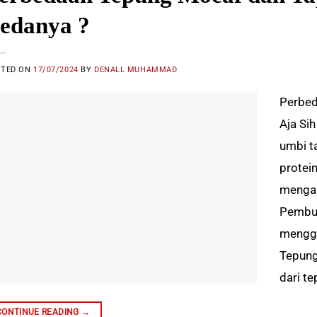
edanya ?
STED ON
17/07/2024
BY
DENALL MUHAMMAD
Perbed
Aja Si
umbi t
protein
mengand
Pembua
menggu
Tepung
dari t
CONTINUE READING
→