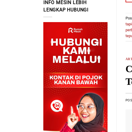
INFO MESIN LEBIH
LENGKAP HUBUNGI
Pos
tap
per
tep
ART
C
T
PO