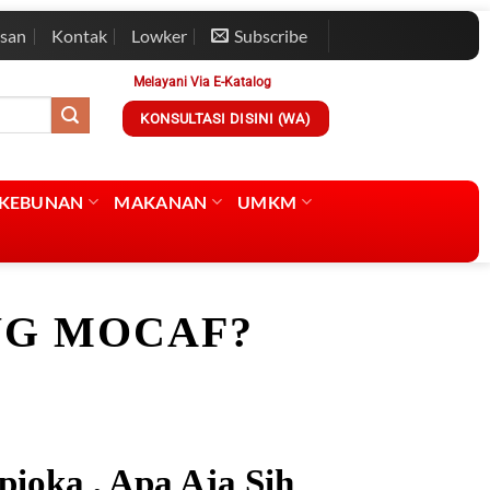
esan
Kontak
Lowker
Subscribe
Melayani Via E-Katalog
KONSULTASI DISINI (WA)
RKEBUNAN
MAKANAN
UMKM
NG MOCAF?
ioka , Apa Aja Sih