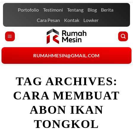
Skip
Portofolio
Testimoni
Tentang
Blog
Berita
to
content
Cara Pesan
Kontak
Lowker
RUMAHMESIN@GMAIL.COM
TAG ARCHIVES:
CARA MEMBUAT
ABON IKAN
TONGKOL