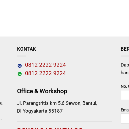
KONTAK
BE
0812 2222 9224
Dap
han
0812 2222 9224
No.
Office & Workshop
a
Jl. Parangtritis km 5,6 Sewon, Bantul,
Emai
DI Yogyakarta 55187
.