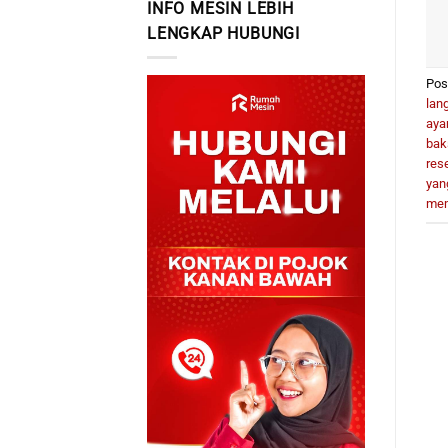
INFO MESIN LEBIH
LENGKAP HUBUNGI
Pos
lan
aya
bak
res
yan
mem