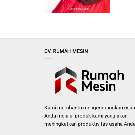
CV. RUMAH MESIN
Kami membantu mengembangkan usah
Anda melalui produk kami yang akan
meningkatkan produktivitas usaha Anda