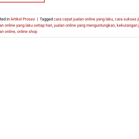
ted in
Artikel Proses
|
Tagged
cara cepat jualan online yang laku
,
cara sukses j
an online yang laku setiap hari
,
jualan online yang menguntungkan
,
kekurangan j
an online
,
online shop