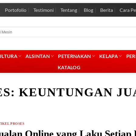
Portofolio
Testimoni
Tentang
Blog
Berita
Cara P
rian
:
ULTURA
ALSINTAN
PETERNAKAN
KELAPA
PE
KATALOG
ES:
KEUNTUNGAN JU
IKEL PROSES
ualan Online yang Laku Setiap 