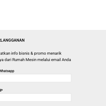
RLANGGANAN
atkan info bisnis & promo menarik
ya dari Rumah Mesin melalui email Anda
 Whatsapp
l*