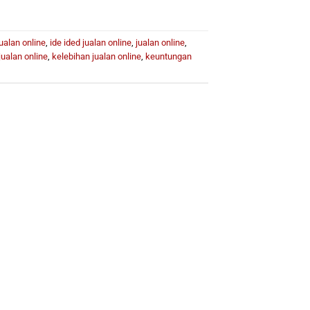
ualan online
,
ide ided jualan online
,
jualan online
,
ualan online
,
kelebihan jualan online
,
keuntungan