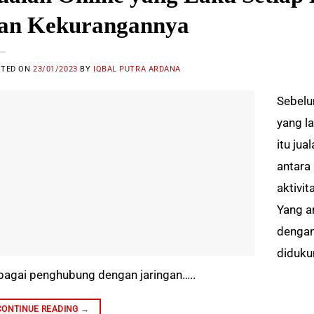
an Kekurangannya
STED ON
23/01/2023
BY
IQBAL PUTRA ARDANA
Sebelu
yang la
itu jua
antara
aktivit
Yang ar
dengan
diduku
bagai penghubung dengan jaringan…..
CONTINUE READING
→