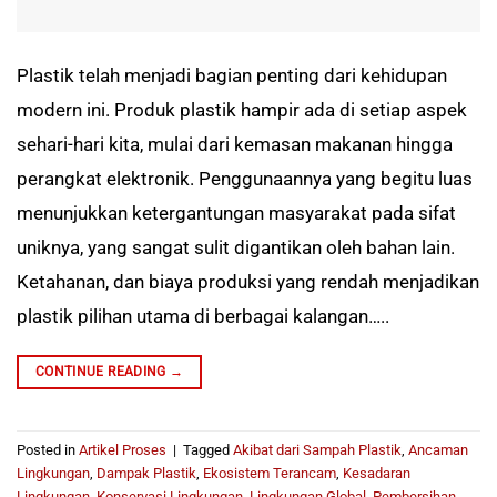
Plastik telah menjadi bagian penting dari kehidupan
modern ini. Produk plastik hampir ada di setiap aspek
sehari-hari kita, mulai dari kemasan makanan hingga
perangkat elektronik. Penggunaannya yang begitu luas
menunjukkan ketergantungan masyarakat pada sifat
uniknya, yang sangat sulit digantikan oleh bahan lain.
Ketahanan, dan biaya produksi yang rendah menjadikan
plastik pilihan utama di berbagai kalangan…..
CONTINUE READING
→
Posted in
Artikel Proses
|
Tagged
Akibat dari Sampah Plastik
,
Ancaman
Lingkungan
,
Dampak Plastik
,
Ekosistem Terancam
,
Kesadaran
Lingkungan
,
Konservasi Lingkungan
,
Lingkungan Global
,
Pembersihan