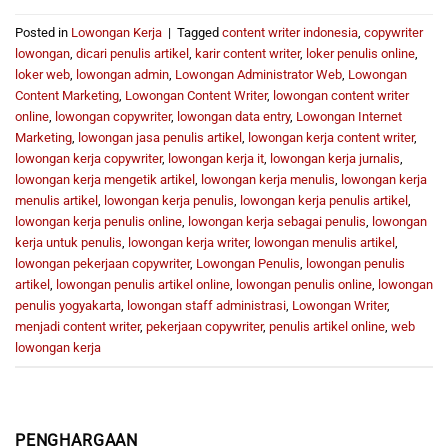
Posted in
Lowongan Kerja
|
Tagged
content writer indonesia
,
copywriter
lowongan
,
dicari penulis artikel
,
karir content writer
,
loker penulis online
,
loker web
,
lowongan admin
,
Lowongan Administrator Web
,
Lowongan
Content Marketing
,
Lowongan Content Writer
,
lowongan content writer
online
,
lowongan copywriter
,
lowongan data entry
,
Lowongan Internet
Marketing
,
lowongan jasa penulis artikel
,
lowongan kerja content writer
,
lowongan kerja copywriter
,
lowongan kerja it
,
lowongan kerja jurnalis
,
lowongan kerja mengetik artikel
,
lowongan kerja menulis
,
lowongan kerja
menulis artikel
,
lowongan kerja penulis
,
lowongan kerja penulis artikel
,
lowongan kerja penulis online
,
lowongan kerja sebagai penulis
,
lowongan
kerja untuk penulis
,
lowongan kerja writer
,
lowongan menulis artikel
,
lowongan pekerjaan copywriter
,
Lowongan Penulis
,
lowongan penulis
artikel
,
lowongan penulis artikel online
,
lowongan penulis online
,
lowongan
penulis yogyakarta
,
lowongan staff administrasi
,
Lowongan Writer
,
menjadi content writer
,
pekerjaan copywriter
,
penulis artikel online
,
web
lowongan kerja
PENGHARGAAN