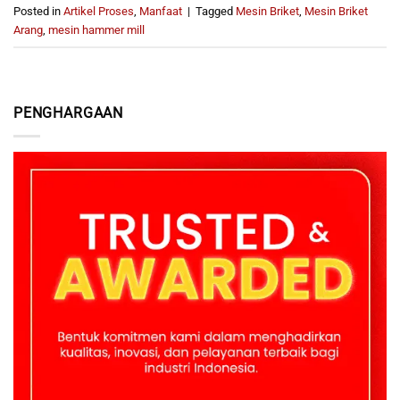
Posted in
Artikel Proses
,
Manfaat
|
Tagged
Mesin Briket
,
Mesin Briket
Arang
,
mesin hammer mill
PENGHARGAAN