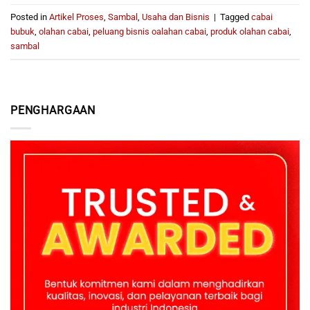
Posted in
Artikel Proses
,
Sambal
,
Usaha dan Bisnis
|
Tagged
cabai
bubuk
,
olahan cabai
,
peluang bisnis oalahan cabai
,
produk olahan cabai
,
sambal
PENGHARGAAN