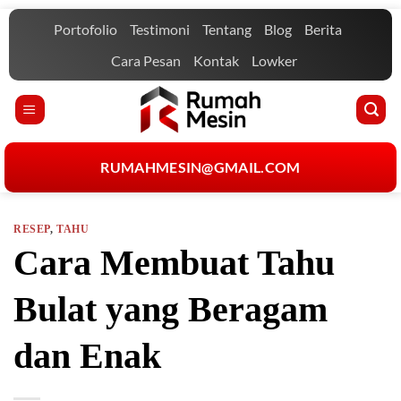
Skip
Portofolio
Testimoni
Tentang
Blog
Berita
to
content
Cara Pesan
Kontak
Lowker
RUMAHMESIN@GMAIL.COM
RESEP
,
TAHU
Cara Membuat Tahu
Bulat yang Beragam
dan Enak