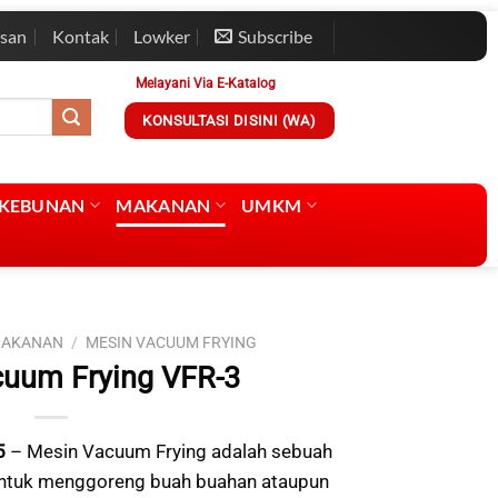
esan
Kontak
Lowker
Subscribe
Melayani Via E-Katalog
KONSULTASI DISINI (WA)
RKEBUNAN
MAKANAN
UMKM
MAKANAN
/
MESIN VACUUM FRYING
uum Frying VFR-3
5
– Mesin Vacuum Frying adalah sebuah
 untuk menggoreng buah buahan ataupun