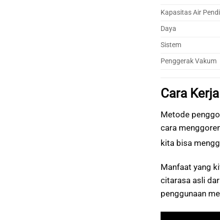
Kapasitas Air Pend
Daya
Sistem
Penggerak Vakum
Cara Kerj
Metode penggor
cara menggoren
kita bisa meng
Manfaat yang k
citarasa asli d
penggunaan mes