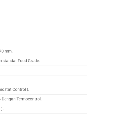
70 mm.
Berstandar Food Grade.
ostat Control ).
G Dengan Termocontrol.
 ).