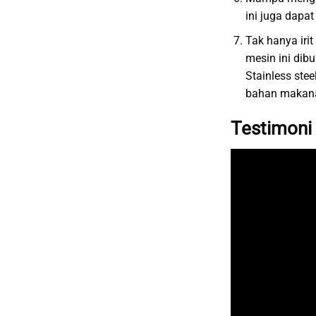
ini juga dap
Tak hanya iri
mesin ini dib
Stainless ste
bahan makanan
Testimoni