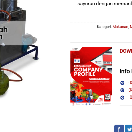
sayuran dengan memanf
Kategori:
Makanan
,
M
DOW
Info
08
08
08