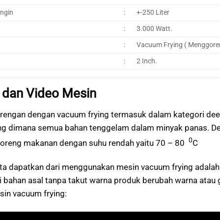
ingin
:
+-250 Liter
:
3.000 Watt.
:
Vacuum Frying ( Menggore
:
2 Inch.
a dan Video Mesin
engan dengan vacuum frying termasuk dalam kategori deep 
g dimana semua bahan tenggelam dalam minyak panas. D
0
goreng makanan dengan suhu rendah yaitu 70 – 80
C
ita dapatkan dari menggunakan mesin vacuum frying adalah
ari bahan asal tanpa takut warna produk berubah warna atau 
in vacuum frying: