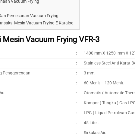
unaan Vacuum Frying
 Dan Pemesanan Vacuum Frying
ansaksi Mesin Vacuum Frying E Katalog
si Mesin Vacuum Frying VFR-3
:
1400 mm X 1250 mm X 12
:
Stainless Steel Anti Karat 
ng Penggorengan
:
3 mm.
:
60 Menit – 120 Menit.
uhu
:
Otomatis ( Automatic Therm
:
Kompor ( Tungku ) Gas LP
:
LPG ( Liquid Petroleum Gas
:
45 Liter.
:
Sirkulasi Air.