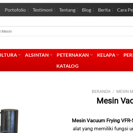
Portofolio
Testimoni
Tentang
Blog
Berita
Cara P
rian
:
ULTURA
ALSINTAN
PETERNAKAN
KELAPA
PE
KATALOG
BERANDA
/
MESIN 
Mesin Vac
Mesin Vacuum Frying VFR-
alat yang memiliki fungsi