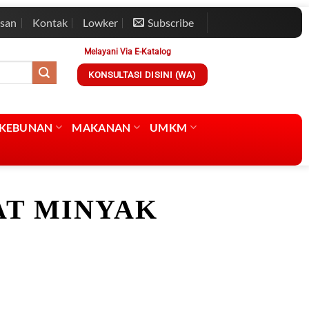
esan
Kontak
Lowker
Subscribe
Melayani Via E-Katalog
KONSULTASI DISINI (WA)
RKEBUNAN
MAKANAN
UMKM
T MINYAK