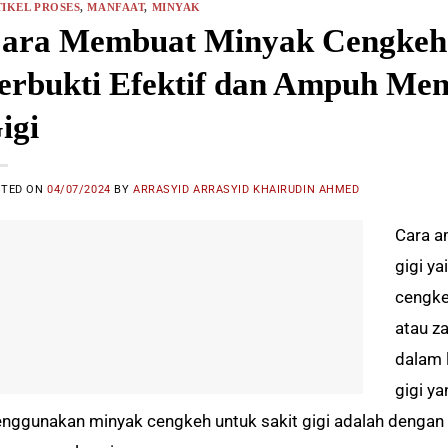
IKEL PROSES
,
MANFAAT
,
MINYAK
ara Membuat Minyak Cengkeh U
erbukti Efektif dan Ampuh Me
igi
STED ON
04/07/2024
BY
ARRASYID ARRASYID KHAIRUDIN AHMED
Cara a
gigi y
cengke
atau z
dalam 
gigi y
nggunakan minyak cengkeh untuk sakit gigi adalah denga