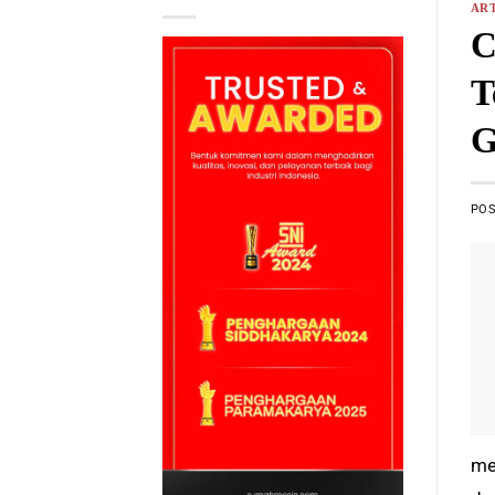
ART
C
T
G
PO
me