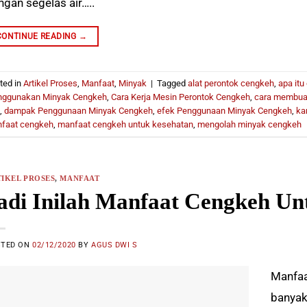
ngan segelas air…..
CONTINUE READING
→
ted in
Artikel Proses
,
Manfaat
,
Minyak
|
Tagged
alat perontok cengkeh
,
apa itu
ggunakan Minyak Cengkeh
,
Cara Kerja Mesin Perontok Cengkeh
,
cara membua
,
dampak Penggunaan Minyak Cengkeh
,
efek Penggunaan Minyak Cengkeh
,
ka
faat cengkeh
,
manfaat cengkeh untuk kesehatan
,
mengolah minyak cengkeh
IKEL PROSES
,
MANFAAT
adi Inilah Manfaat Cengkeh Un
STED ON
02/12/2020
BY
AGUS DWI S
Manfaa
banyak