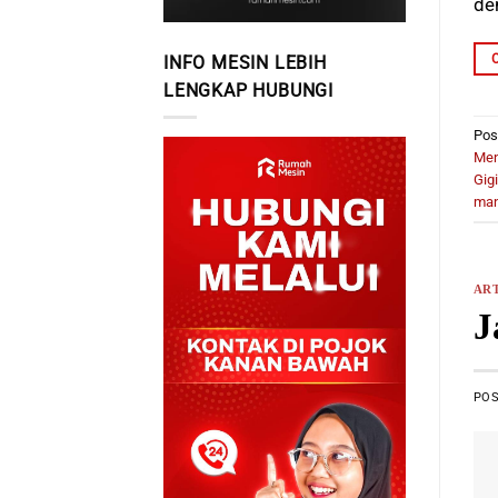
de
INFO MESIN LEBIH
LENGKAP HUBUNGI
Pos
Men
Gigi
man
ART
J
PO