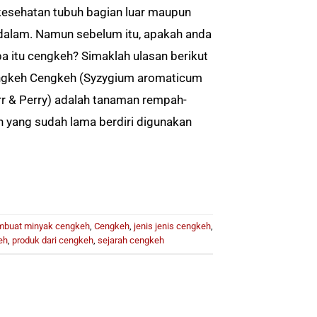
kesehatan tubuh bagian luar maupun
dalam. Namun sebelum itu, apakah anda
pa itu cengkeh? Simaklah ulasan berikut
engkeh Cengkeh (Syzygium aromaticum
rr & Perry) adalah tanaman rempah-
 yang sudah lama berdiri digunakan
mbuat minyak cengkeh
,
Cengkeh
,
jenis jenis cengkeh
,
eh
,
produk dari cengkeh
,
sejarah cengkeh