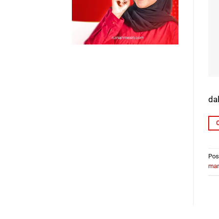
da
Pos
man