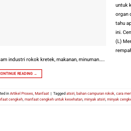
untuk 
organ 
tahu a
ini. C
(L) Me
rempah
lam industri rokok kretek, makanan, minuman…..
CONTINUE READING
→
ted in
Artikel Proses
,
Manfaat
|
Tagged
atsiri
,
bahan campuran rokok
,
cara me
faat cengkeh
,
manfaat cengkeh untuk kesehatan
,
minyak atsiri
,
minyak cengk