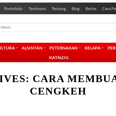
Portofolio
Testimoni
Tentang
Blog
Berita
Cara P
rian
:
ULTURA
ALSINTAN
PETERNAKAN
KELAPA
PE
KATALOG
IVES:
CARA MEMBUA
CENGKEH