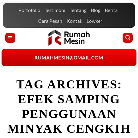
Skip
Portofolio
Testimoni
Tentang
Blog
Berita
to
content
Cara Pesan
Kontak
Lowker
RUMAHMESIN@GMAIL.COM
TAG ARCHIVES:
EFEK SAMPING
PENGGUNAAN
MINYAK CENGKIH