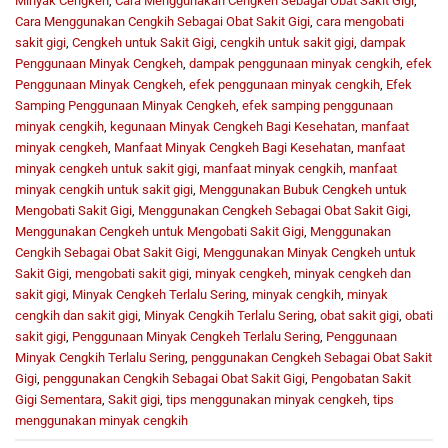
Minyak Cengkeh
,
Cara Menggunakan Cengkeh Sebagai Obat Sakit Gigi
,
Cara Menggunakan Cengkih Sebagai Obat Sakit Gigi
,
cara mengobati
sakit gigi
,
Cengkeh untuk Sakit Gigi
,
cengkih untuk sakit gigi
,
dampak
Penggunaan Minyak Cengkeh
,
dampak penggunaan minyak cengkih
,
efek
Penggunaan Minyak Cengkeh
,
efek penggunaan minyak cengkih
,
Efek
Samping Penggunaan Minyak Cengkeh
,
efek samping penggunaan
minyak cengkih
,
kegunaan Minyak Cengkeh Bagi Kesehatan
,
manfaat
minyak cengkeh
,
Manfaat Minyak Cengkeh Bagi Kesehatan
,
manfaat
minyak cengkeh untuk sakit gigi
,
manfaat minyak cengkih
,
manfaat
minyak cengkih untuk sakit gigi
,
Menggunakan Bubuk Cengkeh untuk
Mengobati Sakit Gigi
,
Menggunakan Cengkeh Sebagai Obat Sakit Gigi
,
Menggunakan Cengkeh untuk Mengobati Sakit Gigi
,
Menggunakan
Cengkih Sebagai Obat Sakit Gigi
,
Menggunakan Minyak Cengkeh untuk
Sakit Gigi
,
mengobati sakit gigi
,
minyak cengkeh
,
minyak cengkeh dan
sakit gigi
,
Minyak Cengkeh Terlalu Sering
,
minyak cengkih
,
minyak
cengkih dan sakit gigi
,
Minyak Cengkih Terlalu Sering
,
obat sakit gigi
,
obati
sakit gigi
,
Penggunaan Minyak Cengkeh Terlalu Sering
,
Penggunaan
Minyak Cengkih Terlalu Sering
,
penggunakan Cengkeh Sebagai Obat Sakit
Gigi
,
penggunakan Cengkih Sebagai Obat Sakit Gigi
,
Pengobatan Sakit
Gigi Sementara
,
Sakit gigi
,
tips menggunakan minyak cengkeh
,
tips
menggunakan minyak cengkih