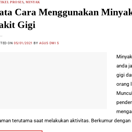
IKEL PROSES
,
MINYAK
ata Cara Menggunakan Minyak
akit Gigi
STED ON
05/01/2021
BY
AGUS DWI S
Minyak
anda j
gigi d
orang 
Muncul
pender
mengal
aman terutama saat melakukan aktivitas. Berkumur dengan 