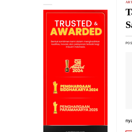
ART
T
S
PO
ny