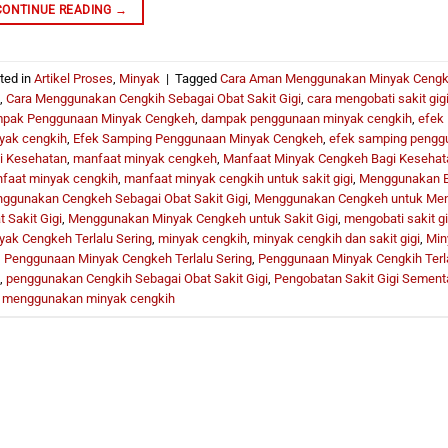
CONTINUE READING
→
ted in
Artikel Proses
,
Minyak
|
Tagged
Cara Aman Menggunakan Minyak Ceng
,
Cara Menggunakan Cengkih Sebagai Obat Sakit Gigi
,
cara mengobati sakit gig
pak Penggunaan Minyak Cengkeh
,
dampak penggunaan minyak cengkih
,
efek
yak cengkih
,
Efek Samping Penggunaan Minyak Cengkeh
,
efek samping pengg
i Kesehatan
,
manfaat minyak cengkeh
,
Manfaat Minyak Cengkeh Bagi Kesehat
faat minyak cengkih
,
manfaat minyak cengkih untuk sakit gigi
,
Menggunakan Bu
ggunakan Cengkeh Sebagai Obat Sakit Gigi
,
Menggunakan Cengkeh untuk Meng
 Sakit Gigi
,
Menggunakan Minyak Cengkeh untuk Sakit Gigi
,
mengobati sakit gi
yak Cengkeh Terlalu Sering
,
minyak cengkih
,
minyak cengkih dan sakit gigi
,
Min
,
Penggunaan Minyak Cengkeh Terlalu Sering
,
Penggunaan Minyak Cengkih Terla
,
penggunakan Cengkih Sebagai Obat Sakit Gigi
,
Pengobatan Sakit Gigi Sement
s menggunakan minyak cengkih