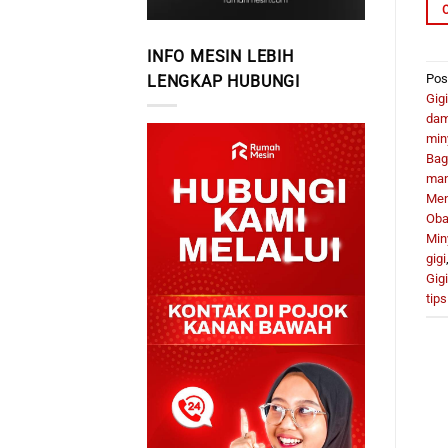
INFO MESIN LEBIH
Pos
LENGKAP HUBUNGI
Gigi
dam
min
Bag
man
Men
Obat
Min
gigi
Gigi
tip