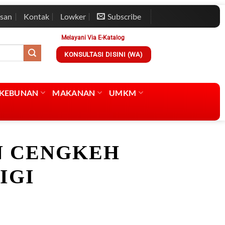
esan
Kontak
Lowker
Subscribe
Melayani Via E-Katalog
KONSULTASI DISINI (WA)
RKEBUNAN
MAKANAN
UMKM
 CENGKEH
IGI