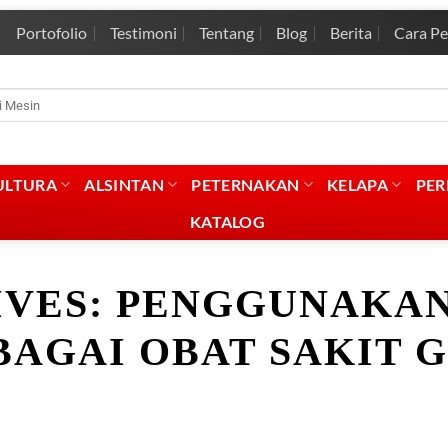
Portofolio
Testimoni
Tentang
Blog
Berita
Cara P
rian
:
ULTURA
ALSINTAN
PETERNAKAN
KELAPA
PE
KATALOG
IVES:
PENGGUNAKAN
BAGAI OBAT SAKIT G