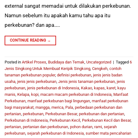
external sangat memadai untuk dilakukan perkebunan.
Namun sebelum itu apakah kamu tahu apa itu
perkebunan? dan apa…..
CONTINUE READING
→
Posted in
Artikel Proses
,
Budidaya dan Ternak
,
Uncategorized
|
Tagged
6
Jenis Singkong Untuk Membuat Keripik Singkong
,
Cengkeh
,
contoh
tanaman perkebunan populer
,
definisi perkebunan
,
jenis jenis badan
usaha
,
jenis jenis perkebunan
,
Jenis jenis tanaman perkebunan
,
jenis
perkebunan
,
jenis perkebunan di Indonesia
,
Kakao
,
kapas
,
karet
,
kayu
manis
,
Kelapa
,
kopi
,
macam macam perkebunan di Indonesia
,
Manfaat
Perkebunan
,
manfaat perkebunan bagi lingungan
,
manfaat perkebunan
bagi masyarakat
,
mangga
,
merica
,
Pala
,
perbedaan perkebunan dan
pertanian
,
perkebunan
,
Perkebunan Besar
,
perkebunan dan pertanian
,
Perkebunan di Indonesia
,
Perkebunan Kecil
,
Perkebunan Kecil dan Besar
,
pertanian
,
pertanian dan perkebunan
,
pohon durian
,
rami
,
sejarah
perkebunan
,
sejarah perkebunan di Indonesia
,
sumber mata pencaharian