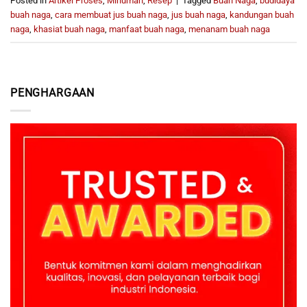
Posted in
Artikel Proses
,
Minuman
,
Resep
|
Tagged
Buah Naga
,
budidaya
buah naga
,
cara membuat jus buah naga
,
jus buah naga
,
kandungan buah
naga
,
khasiat buah naga
,
manfaat buah naga
,
menanam buah naga
PENGHARGAAN