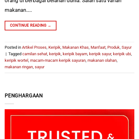
orang di berbagai belahan dunia. Salah satu varian
makanan…..
CONTINUE READING
→
Posted in
Artikel Proses
,
Keripik
,
Makanan Khas
,
Manfaat
,
Produk
,
Sayur
|
Tagged
camilan sehat
,
keripik
,
keripik bayam
,
keripik sayur
,
keripik ubi
,
keripik wortel
,
macam-macam keripik sayuran
,
makanan olahan
,
makanan ringan
,
sayur
PENGHARGAAN