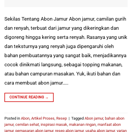
Sekilas Tentang Abon Jamur Abon jamur, camilan gurih
dan renyah, terbuat dari jamur yang dikeringkan dan
digoreng hingga kering serta renyah. Rasanya yang unik
dan teksturnya yang renyah juga dipengaruhi oleh
bahan pembuatannya yang sangat baik, menjadikannya
cocok dinikmati langsung, sebagai topping makanan,
atau bahan campuran masakan. Yuk, ikuti bahan dan
cara membuat abon jamur…..
CONTINUE READING
→
Posted in
Abon
,
Artikel Proses
,
Resep
|
Tagged
Abon jamur
,
bahan abon
jamur
,
cemilan sehat
,
inspirasi masak
,
makanan ringan
,
manfaat abon
jamur
,
pemasaran abon jamur
,
resep abon jamur
,
usaha abon jamur
,
varian