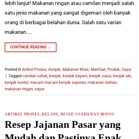
lebih lanjut! Makanan ringan atau camilan menjadi salah
satu jenis makanan yang sangat digemari oleh banyak
orang di berbagai belahan dunia. Salah satu varian
makanan…..
CONTINUE READING
→
Posted in
Artikel Proses
,
Keripik
,
Makanan Khas
,
Manfaat
,
Produk
,
Sayur
|
Tagged
camilan sehat
,
keripik
,
keripik bayam
,
keripik sayur
,
keripik ubi
,
keripik wortel
,
macam-macam keripik sayuran
,
makanan olahan
,
makanan ringan
,
sayur
ARTIKEL PROSES
,
KELAPA
,
RESEP
,
USAHA DAN BISNIS
Resep Jajanan Pasar yang
Mudah dan Pastinya Enak