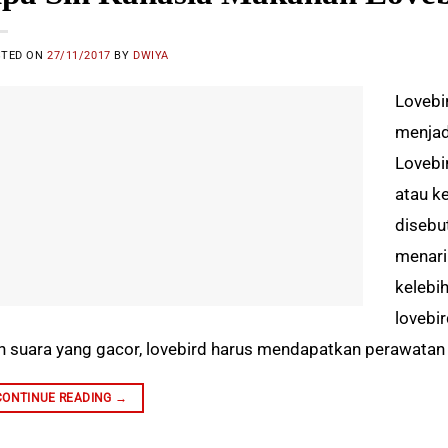
STED ON
27/11/2017
BY
DWIYA
Lovebi
menjad
Lovebi
atau k
disebu
menari
kelebi
lovebi
n suara yang gacor, lovebird harus mendapatkan perawatan
CONTINUE READING
→