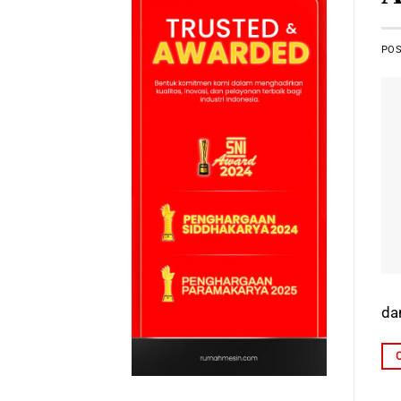
PO
da