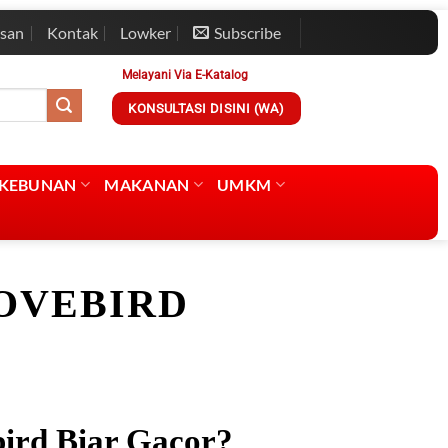
esan
Kontak
Lowker
Subscribe
Melayani Via E-Katalog
KONSULTASI DISINI (WA)
RKEBUNAN
MAKANAN
UMKM
OVEBIRD
ird Biar Gacor?