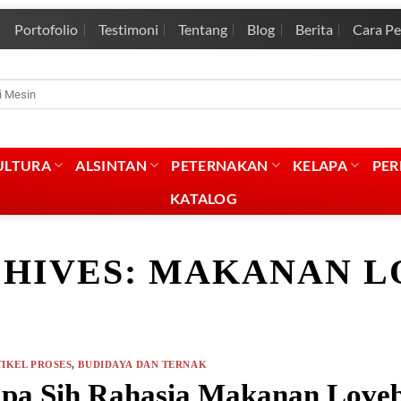
Portofolio
Testimoni
Tentang
Blog
Berita
Cara P
rian
:
ULTURA
ALSINTAN
PETERNAKAN
KELAPA
PE
KATALOG
CHIVES:
MAKANAN L
IKEL PROSES
,
BUDIDAYA DAN TERNAK
pa Sih Rahasia Makanan Loveb