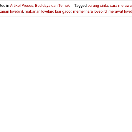
ted in
Artikel Proses
,
Budidaya dan Ternak
|
Tagged
burung cinta
,
cara merawat
anan lovebird
,
makanan lovebird biar gacor
,
memelihara lovebird
,
merawat loveb