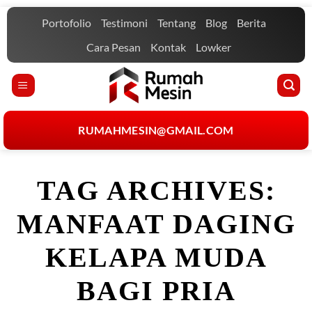
Skip
Portofolio
Testimoni
Tentang
Blog
Berita
to
content
Cara Pesan
Kontak
Lowker
RUMAHMESIN@GMAIL.COM
TAG ARCHIVES:
MANFAAT DAGING
KELAPA MUDA
BAGI PRIA