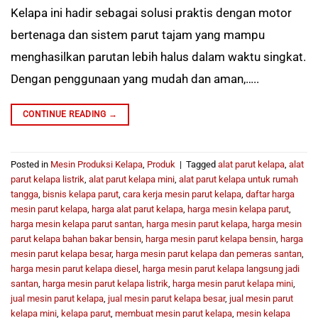
Kelapa ini hadir sebagai solusi praktis dengan motor
bertenaga dan sistem parut tajam yang mampu
menghasilkan parutan lebih halus dalam waktu singkat.
Dengan penggunaan yang mudah dan aman,…..
CONTINUE READING
→
Posted in
Mesin Produksi Kelapa
,
Produk
|
Tagged
alat parut kelapa
,
alat
parut kelapa listrik
,
alat parut kelapa mini
,
alat parut kelapa untuk rumah
tangga
,
bisnis kelapa parut
,
cara kerja mesin parut kelapa
,
daftar harga
mesin parut kelapa
,
harga alat parut kelapa
,
harga mesin kelapa parut
,
harga mesin kelapa parut santan
,
harga mesin parut kelapa
,
harga mesin
parut kelapa bahan bakar bensin
,
harga mesin parut kelapa bensin
,
harga
mesin parut kelapa besar
,
harga mesin parut kelapa dan pemeras santan
,
harga mesin parut kelapa diesel
,
harga mesin parut kelapa langsung jadi
santan
,
harga mesin parut kelapa listrik
,
harga mesin parut kelapa mini
,
jual mesin parut kelapa
,
jual mesin parut kelapa besar
,
jual mesin parut
kelapa mini
,
kelapa parut
,
membuat mesin parut kelapa
,
mesin kelapa