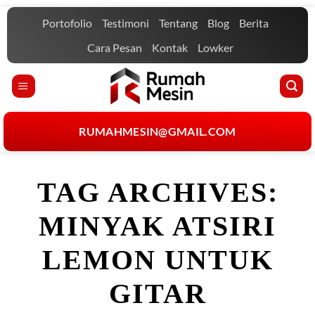
Skip
Portofolio
Testimoni
Tentang
Blog
Berita
to
content
Cara Pesan
Kontak
Lowker
RUMAHMESIN@GMAIL.COM
TAG ARCHIVES:
MINYAK ATSIRI
LEMON UNTUK
GITAR