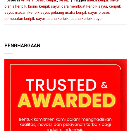
Posted in
Artikel Proses
,
Keripik
,
Resep
|
Tagged
aneka keripik sayur
,
bisnis keripik
,
bisnis keripik sayur
,
cara membuat keripik sayur
,
keripuk
sayur
,
macam keripik sayur
,
peluang usaha keripik sayur
,
proses
pembuatan keripik sayur
,
usaha keripik
,
usaha keripik sayur
PENGHARGAAN