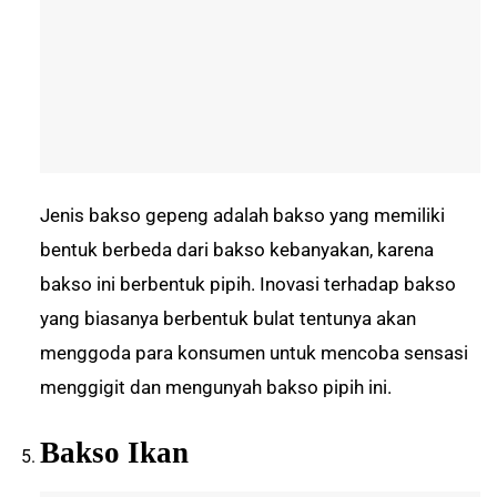
Jenis bakso gepeng adalah bakso yang memiliki
bentuk berbeda dari bakso kebanyakan, karena
bakso ini berbentuk pipih. Inovasi terhadap bakso
yang biasanya berbentuk bulat tentunya akan
menggoda para konsumen untuk mencoba sensasi
menggigit dan mengunyah bakso pipih ini.
Bakso Ikan