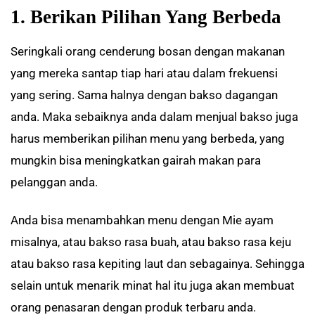
1. Berikan Pilihan Yang Berbeda
Seringkali orang cenderung bosan dengan makanan
yang mereka santap tiap hari atau dalam frekuensi
yang sering. Sama halnya dengan bakso dagangan
anda. Maka sebaiknya anda dalam menjual bakso juga
harus memberikan pilihan menu yang berbeda, yang
mungkin bisa meningkatkan gairah makan para
pelanggan anda.
Anda bisa menambahkan menu dengan Mie ayam
misalnya, atau bakso rasa buah, atau bakso rasa keju
atau bakso rasa kepiting laut dan sebagainya. Sehingga
selain untuk menarik minat hal itu juga akan membuat
orang penasaran dengan produk terbaru anda.