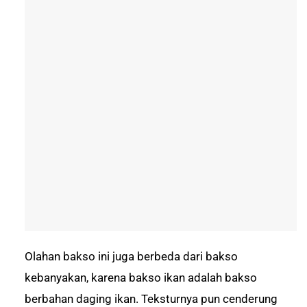
Olahan bakso ini juga berbeda dari bakso
kebanyakan, karena bakso ikan adalah bakso
berbahan daging ikan. Teksturnya pun cenderung