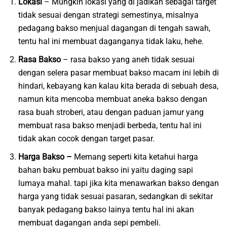
Lokasi
– Mungkin lokasi yang di jadikan sebagai target
tidak sesuai dengan strategi semestinya, misalnya
pedagang bakso menjual dagangan di tengah sawah,
tentu hal ini membuat daganganya tidak laku, hehe.
Rasa Bakso
– rasa bakso yang aneh tidak sesuai
dengan selera pasar membuat bakso macam ini lebih di
hindari, kebayang kan kalau kita berada di sebuah desa,
namun kita mencoba membuat aneka bakso dengan
rasa buah stroberi, atau dengan paduan jamur yang
membuat rasa bakso menjadi berbeda, tentu hal ini
tidak akan cocok dengan target pasar.
Harga Bakso –
Memang seperti kita ketahui harga
bahan baku pembuat bakso ini yaitu daging sapi
lumaya mahal. tapi jika kita menawarkan bakso dengan
harga yang tidak sesuai pasaran, sedangkan di sekitar
banyak pedagang bakso lainya tentu hal ini akan
membuat dagangan anda sepi pembeli.