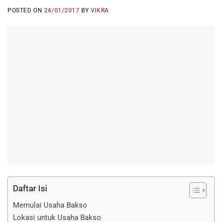
POSTED ON
24/01/2017
BY
VIKRA
Daftar Isi
Memulai Usaha Bakso
Lokasi untuk Usaha Bakso