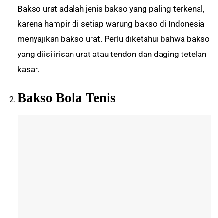
Bakso urat adalah jenis bakso yang paling terkenal,
karena hampir di setiap warung bakso di Indonesia
menyajikan bakso urat. Perlu diketahui bahwa bakso
yang diisi irisan urat atau tendon dan daging tetelan
kasar.
Bakso Bola Tenis