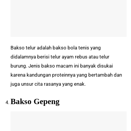
Bakso telur adalah bakso bola tenis yang
didalamnya berisi telur ayam rebus atau telur
burung. Jenis bakso macam ini banyak disukai
karena kandungan proteinnya yang bertambah dan
juga unsur cita rasanya yang enak.
Bakso Gepeng