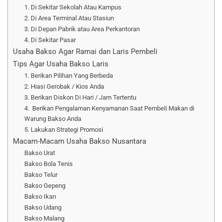
1. Di Sekitar Sekolah Atau Kampus
2. Di Area Terminal Atau Stasiun
3. Di Depan Pabrik atau Area Perkantoran
4. Di Sekitar Pasar
Usaha Bakso Agar Ramai dan Laris Pembeli
Tips Agar Usaha Bakso Laris
1. Berikan Pilihan Yang Berbeda
2. Hiasi Gerobak / Kios Anda
3. Berikan Diskon Di Hari / Jam Tertentu
4. Berikan Pengalaman Kenyamanan Saat Pembeli Makan di
Warung Bakso Anda
5. Lakukan Strategi Promosi
Macam-Macam Usaha Bakso Nusantara
Bakso Urat
Bakso Bola Tenis
Bakso Telur
Bakso Gepeng
Bakso Ikan
Bakso Udang
Bakso Malang