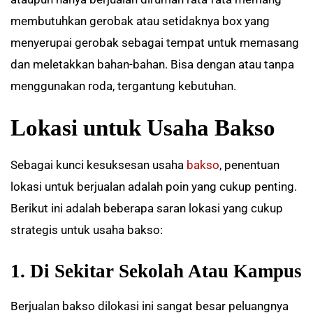
membutuhkan gerobak atau setidaknya box yang
menyerupai gerobak sebagai tempat untuk memasang
dan meletakkan bahan-bahan. Bisa dengan atau tanpa
menggunakan roda, tergantung kebutuhan.
Lokasi untuk Usaha Bakso
Sebagai kunci kesuksesan usaha
bakso
, penentuan
lokasi untuk berjualan adalah poin yang cukup penting.
Berikut ini adalah beberapa saran lokasi yang cukup
strategis untuk usaha bakso:
1. Di Sekitar Sekolah Atau Kampus
Berjualan bakso dilokasi ini sangat besar peluangnya