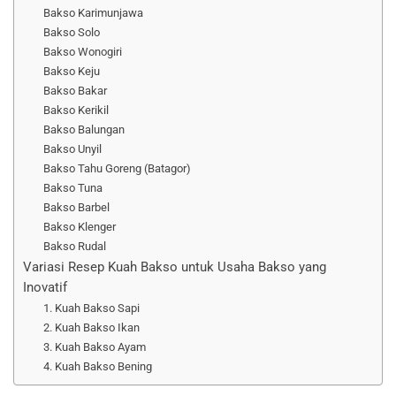
Bakso Karimunjawa
Bakso Solo
Bakso Wonogiri
Bakso Keju
Bakso Bakar
Bakso Kerikil
Bakso Balungan
Bakso Unyil
Bakso Tahu Goreng (Batagor)
Bakso Tuna
Bakso Barbel
Bakso Klenger
Bakso Rudal
Variasi Resep Kuah Bakso untuk Usaha Bakso yang
Inovatif
1. Kuah Bakso Sapi
2. Kuah Bakso Ikan
3. Kuah Bakso Ayam
4. Kuah Bakso Bening