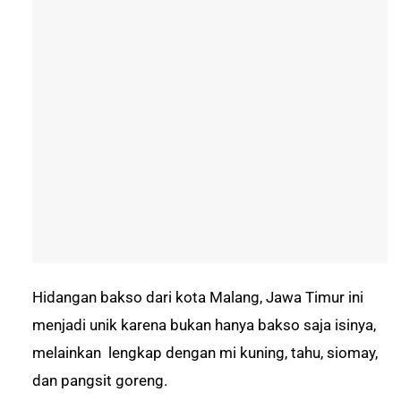
Hidangan bakso dari kota Malang, Jawa Timur ini
menjadi unik karena bukan hanya bakso saja isinya,
melainkan lengkap dengan mi kuning, tahu, siomay,
dan pangsit goreng.