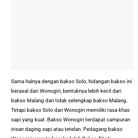
Sama halnya dengan bakso Solo, hidangan bakso ini
berasal dari Wonogiri, bentuknya lebih kecil dari
bakso Malang dan tidak selengkap bakso Malang.
Tetapi bakso Solo dan Wonogiri memiliki rasa khas
sapi yang kuat. Bakso Wonogiri terdapat campuran
irisan daging sapi atau tetelan. Pedagang bakso