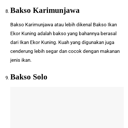
Bakso Karimunjawa
Bakso Karimunjawa atau lebih dikenal Bakso Ikan
Ekor Kuning adalah bakso yang bahannya berasal
dari Ikan Ekor Kuning. Kuah yang digunakan juga
cenderung lebih segar dan cocok dengan makanan
jenis ikan.
Bakso Solo