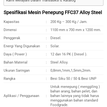
Kami Melayani Dalam Transasksi E Katalog
Spesifikasi Mesin Penepung FFC37 Alloy Steel
Kapasitas
:
200 Kg – 300 Kg / Jam.
Dimensi
:
1100 mm x 700 mm x 1200 mm.
Penggerak
:
Diesel.
Energi Yang Digunakan
:
Solar.
Daya ( Power )
:
12 dan 16 PK ( Diesel ).
Bahan Material
:
Steel Alloy.
Ukuran Saringan
:
0,8mm,1mm,1,5mm,2mm.
Rangka
:
Besi Siku 50 / 50 & Besi UNP
Untuk menepung ( menggiling )
bahan arang, bahan pelet, dan
Aplikasi / Penggunaan
:
bahan lainnya yang tidak harus
menggunakan bahan standard
Foodgrade.