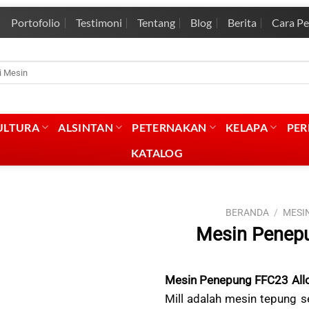
Portofolio
Testimoni
Tentang
Blog
Berita
Cara P
rian
:
ULTURA
ALSINTAN
PETERNAKAN
KELAPA
PE
KATALOG
BERANDA
/
MESI
Mesin Penepu
Mesin Penepung FFC23 Allo
Mill adalah mesin tepung