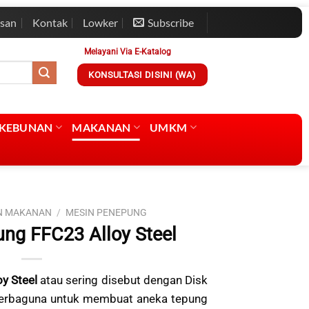
esan
Kontak
Lowker
Subscribe
Melayani Via E-Katalog
KONSULTASI DISINI (WA)
RKEBUNAN
MAKANAN
UMKM
N MAKANAN
/
MESIN PENEPUNG
ng FFC23 Alloy Steel
y Steel
atau sering disebut dengan Disk
 serbaguna untuk membuat aneka tepung