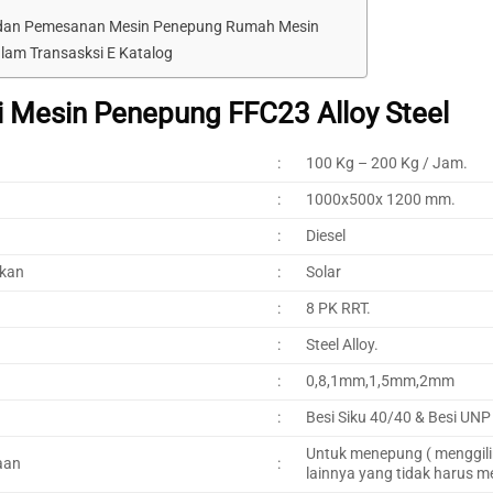
 dan Pemesanan Mesin Penepung Rumah Mesin
lam Transasksi E Katalog
i Mesin Penepung FFC23 Alloy Steel
:
100 Kg – 200 Kg / Jam.
:
1000x500x 1200 mm.
:
Diesel
akan
:
Solar
:
8 PK RRT.
:
Steel Alloy.
:
0,8,1mm,1,5mm,2mm
:
Besi Siku 40/40 & Besi UNP
Untuk menepung ( menggili
aan
:
lainnya yang tidak harus