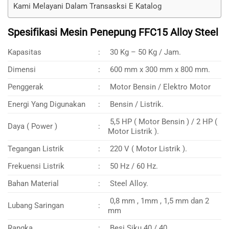
Kami Melayani Dalam Transasksi E Katalog
Spesifikasi Mesin Penepung FFC15 Alloy Steel
Kapasitas
:
30 Kg – 50 Kg / Jam.
Dimensi
:
600 mm x 300 mm x 800 mm.
Penggerak
:
Motor Bensin / Elektro Motor
Energi Yang Digunakan
:
Bensin / Listrik.
5,5 HP ( Motor Bensin ) / 2 HP (
Daya ( Power )
:
Motor Listrik ).
Tegangan Listrik
:
220 V ( Motor Listrik ).
Frekuensi Listrik
:
50 Hz / 60 Hz.
Bahan Material
:
Steel Alloy.
0,8 mm , 1mm , 1,5 mm dan 2
Lubang Saringan
:
mm
Rangka
:
Besi Siku 40 / 40.