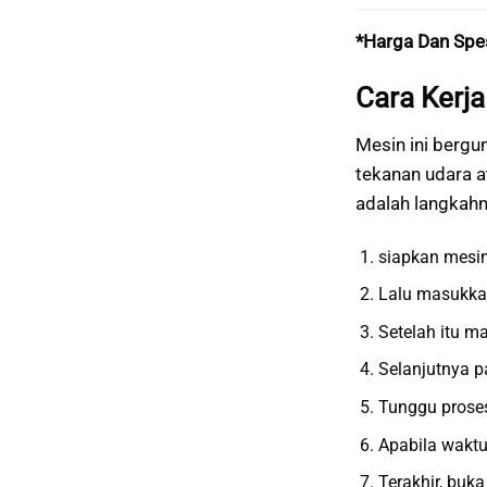
*Harga Dan Spe
Cara Kerj
Mesin ini berg
tekanan udara a
adalah langkahn
siapkan mesin
Lalu masukkan
Setelah itu m
Selanjutnya p
Tunggu proses
Apabila waktu
Terakhir, buk