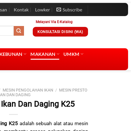
esan
Kontak
Lowker
Subscribe
Melayani Via E-Katalog
KONSULTASI DISINI (WA)
RKEBUNAN
MAKANAN
UMKM
/
MESIN PENGOLAHAN IKAN
/
MESIN PRESTO
KAN DAN DAGING
 Ikan Dan Daging K25
ging K25
adalah sebuah alat atau mesin