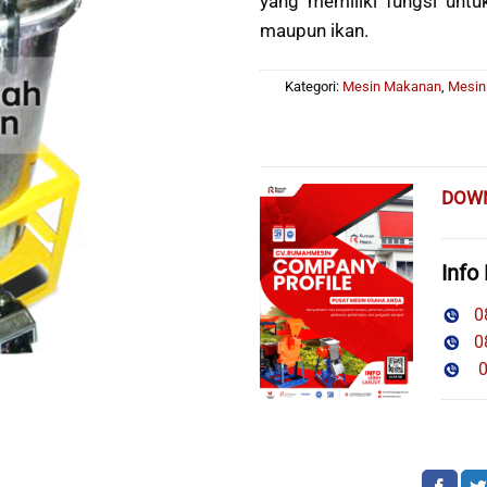
yang memiliki fungsi unt
maupun ikan.
Kategori:
Mesin Makanan
,
Mesin
DOW
Info
08
08
08