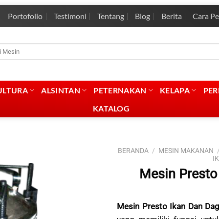
Portofolio
Testimoni
Tentang
Blog
Berita
Cara P
rian
:
ULTURA
ALSINTAN
PETERNAKAN
KELAPA
PE
KATALOG
BERANDA
/
MESIN MAKANAN
I
Mesin Presto
Mesin Presto Ikan Dan Da