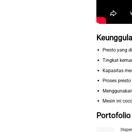
Keunggula
Presto yang d
Tingkat keman
Kapasitas mes
Proses presto
Menggunakan 
Mesin ini coc
Portofolio
Dispe