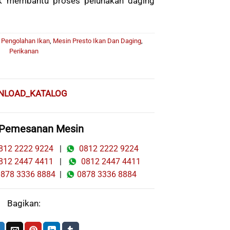
uk membantu proses pelunakan daging
 Pengolahan Ikan
,
Mesin Presto Ikan Dan Daging
,
Perikanan
NLOAD_KATALOG
 Pemesanan Mesin
12 2222 9224
|
0812 2222 9224
12 2447 4411
|
0812 2447 4411
78 3336 8884
|
0878 3336 8884
Bagikan: