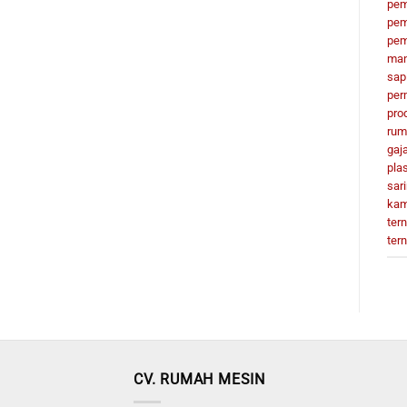
pem
pem
pem
man
sap
per
pro
rum
gaj
plas
sar
kam
ter
ter
CV. RUMAH MESIN