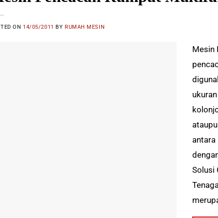
STED ON
14/05/2011
BY
RUMAH MESIN
Mesin 
pencac
diguna
ukuran
kolonj
ataupu
antara
dengan
Solusi
Tenaga
merupa