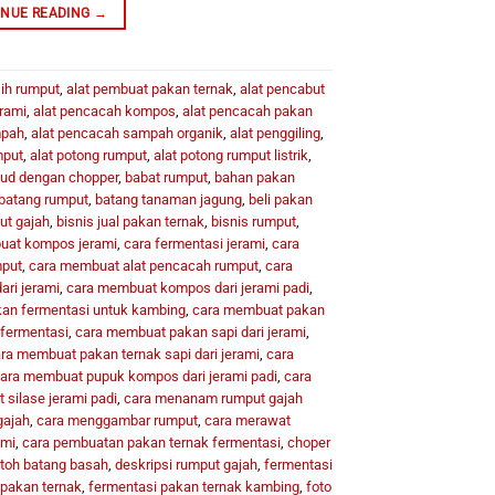
INUE READING
→
ih rumput
,
alat pembuat pakan ternak
,
alat pencabut
rami
,
alat pencacah kompos
,
alat pencacah pakan
mpah
,
alat pencacah sampah organik
,
alat penggiling
,
mput
,
alat potong rumput
,
alat potong rumput listrik
,
ud dengan chopper
,
babat rumput
,
bahan pakan
batang rumput
,
batang tanaman jagung
,
beli pakan
put gajah
,
bisnis jual pakan ternak
,
bisnis rumput
,
buat kompos jerami
,
cara fermentasi jerami
,
cara
mput
,
cara membuat alat pencacah rumput
,
cara
ri jerami
,
cara membuat kompos dari jerami padi
,
an fermentasi untuk kambing
,
cara membuat pakan
fermentasi
,
cara membuat pakan sapi dari jerami
,
ra membuat pakan ternak sapi dari jerami
,
cara
ara membuat pupuk kompos dari jerami padi
,
cara
silase jerami padi
,
cara menanam rumput gajah
gajah
,
cara menggambar rumput
,
cara merawat
ami
,
cara pembuatan pakan ternak fermentasi
,
choper
toh batang basah
,
deskripsi rumput gajah
,
fermentasi
 pakan ternak
,
fermentasi pakan ternak kambing
,
foto