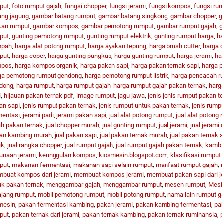
put
,
foto rumput gajah
,
fungsi chopper
,
fungsi jerami
,
fungsi kompos
,
fungsi ru
ang jagung
,
gambar batang rumput
,
gambar batang singkong
,
gambar chopper
,
g
an rumput
,
gambar kompos
,
gambar pemotong rumput
,
gambar rumput gajah
,
g
put
,
gunting pemotong rumput
,
gunting rumput elektrik
,
gunting rumput harga
,
h
mpah
,
harga alat potong rumput
,
harga ayakan tepung
,
harga brush cutter
,
harga 
put
,
harga coper
,
harga gunting pangkas
,
harga gunting rumput
,
harga jerami
,
ha
mpos
,
harga kompos organik
,
harga pakan sapi
,
harga pakan ternak sapi
,
harga 
ga pemotong rumput gendong
,
harga pemotong rumput listrik
,
harga pencacah r
dong
,
harga rumput
,
harga rumput gajah
,
harga rumput gajah pakan ternak
,
harg
i
,
hijauan pakan ternak pdf
,
image rumput
,
jagu jawa
,
jenis jenis rumput pakan t
an sapi
,
jenis rumput pakan ternak
,
jenis rumput untuk pakan ternak
,
jenis rump
mentasi
,
jerami padi
,
jerami pakan sapi
,
jual alat potong rumput
,
jual alat potong
ah pakan ternak
,
jual chopper murah
,
jual gunting rumput
,
jual jerami
,
jual jerami 
an kambing murah
,
jual pakan sapi
,
jual pakan ternak murah
,
jual pakan ternak 
ik
,
jual rangka chopper
,
jual rumput gajah
,
jual rumput gajah pakan ternak
,
kambi
unaan jerami
,
keunggulan kompos
,
kiosmesin.blogspot.com
,
klasifikasi rumput
put
,
makanan fermentasi
,
makanan sapi selain rumput
,
manfaat rumput gajah
,
buat kompos dari jerami
,
membuat kompos jerami
,
membuat pakan sapi dari j
uk pakan ternak
,
menggambar gajah
,
menggambar rumput
,
mesen rumput
,
Mesi
ajang rumput
,
mobil pemotong rumput
,
mobil potong rumput
,
nama lain rumput g
mesin
,
pakan fermentasi kambing
,
pakan jerami
,
pakan kambing fermentasi
,
pa
put
,
pakan ternak dari jerami
,
pakan ternak kambing
,
pakan ternak ruminansia
,