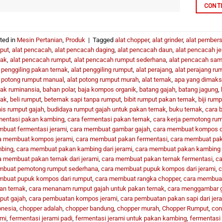
CONT
ted in
Mesin Pertanian
,
Produk
|
Tagged
alat chopper
,
alat grinder
,
alat pembers
put
,
alat pencacah
,
alat pencacah daging
,
alat pencacah daun
,
alat pencacah je
nak
,
alat pencacah rumput
,
alat pencacah rumput sederhana
,
alat pencacah sa
t penggiling pakan ternak
,
alat penggiling rumput
,
alat perajang
,
alat perajang ru
t potong rumput manual
,
alat potong rumput murah
,
alat ternak
,
apa yang dimaks
nak ruminansia
,
bahan polar
,
baja kompos organik
,
batang gajah
,
batang jagung
,
nak
,
beli rumput
,
beternak sapi tanpa rumput
,
bibit rumput pakan ternak
,
biji rum
nis rumput gajah
,
budidaya rumput gajah untuk pakan ternak
,
buku ternak
,
cara 
mentasi pakan kambing
,
cara fermentasi pakan ternak
,
cara kerja pemotong ru
buat fermentasi jerami
,
cara membuat gambar gajah
,
cara membuat kompos da
a membuat kompos jerami
,
cara membuat pakan fermentasi
,
cara membuat pak
bing
,
cara membuat pakan kambing dari jerami
,
cara membuat pakan kambing 
a membuat pakan ternak dari jerami
,
cara membuat pakan ternak fermentasi
,
ca
buat pemotong rumput sederhana
,
cara membuat pupuk kompos dari jerami
,
c
buat pupuk kompos dari rumput
,
cara membuat rangka chopper
,
cara membuat 
an ternak
,
cara menanam rumput gajah untuk pakan ternak
,
cara menggambar 
put gajah
,
cara pembuatan kompos jerami
,
cara pembuatan pakan sapi dari jer
onesia
,
chopper adalah
,
chopper bandung
,
chopper murah
,
Chopper Rumput
,
con
ami
,
fermentasi jerami padi
,
fermentasi jerami untuk pakan kambing
,
fermentasi