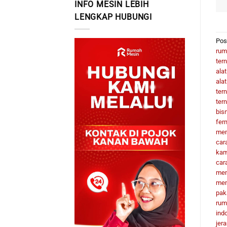
INFO MESIN LEBIH
LENGKAP HUBUNGI
Pos
rum
ter
ala
ala
ter
ter
bis
fer
mem
car
kam
car
mem
mem
pak
rum
ind
jer