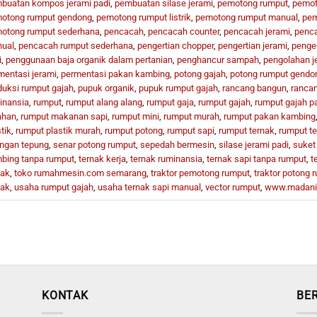
buatan kompos jerami padi
,
pembuatan silase jerami
,
pemotong rumput
,
pemot
otong rumput gendong
,
pemotong rumput listrik
,
pemotong rumput manual
,
pem
otong rumput sederhana
,
pencacah
,
pencacah counter
,
pencacah jerami
,
penc
ual
,
pencacah rumput sederhana
,
pengertian chopper
,
pengertian jerami
,
penger
i
,
penggunaan baja organik dalam pertanian
,
penghancur sampah
,
pengolahan j
mentasi jerami
,
permentasi pakan kambing
,
potong gajah
,
potong rumput gendo
duksi rumput gajah
,
pupuk organik
,
pupuk rumput gajah
,
rancang bangun
,
rancan
inansia
,
rumput
,
rumput alang alang
,
rumput gaja
,
rumput gajah
,
rumput gajah p
ahan
,
rumput makanan sapi
,
rumput mini
,
rumput murah
,
rumput pakan kambing
tik
,
rumput plastik murah
,
rumput potong
,
rumput sapi
,
rumput ternak
,
rumput t
ingan tepung
,
senar potong rumput
,
sepedah bermesin
,
silase jerami padi
,
suket
bing tanpa rumput
,
ternak kerja
,
ternak ruminansia
,
ternak sapi tanpa rumput
,
t
nak
,
toko rumahmesin.com semarang
,
traktor pemotong rumput
,
traktor potong 
nak
,
usaha rumput gajah
,
usaha ternak sapi manual
,
vector rumput
,
www.madani
KONTAK
BE