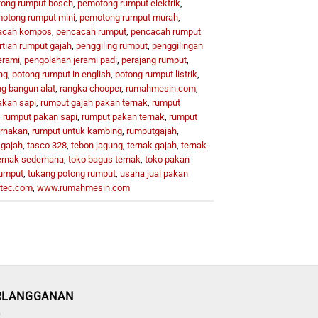
ong rumput bosch
,
pemotong rumput elektrik
,
otong rumput mini
,
pemotong rumput murah
,
acah kompos
,
pencacah rumput
,
pencacah rumput
tian rumput gajah
,
penggiling rumput
,
penggilingan
erami
,
pengolahan jerami padi
,
perajang rumput
,
ng
,
potong rumput in english
,
potong rumput listrik
,
g bangun alat
,
rangka chooper
,
rumahmesin.com
,
akan sapi
,
rumput gajah pakan ternak
,
rumput
,
rumput pakan sapi
,
rumput pakan ternak
,
rumput
ernakan
,
rumput untuk kambing
,
rumputgajah
,
 gajah
,
tasco 328
,
tebon jagung
,
ternak gajah
,
ternak
ernak sederhana
,
toko bagus ternak
,
toko pakan
rumput
,
tukang potong rumput
,
usaha jual pakan
tec.com
,
www.rumahmesin.com
RLANGGANAN