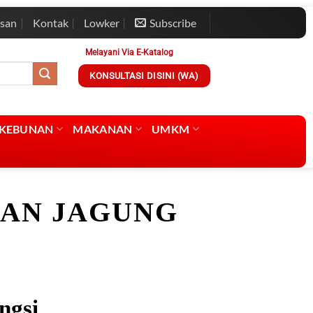
esan
Kontak
Lowker
Subscribe
Melayani Via E-Katalog
KONSULTASI DISINI (WA)
RKEBUNAN
MAKANAN
UMKM
AN JAGUNG
ngsi