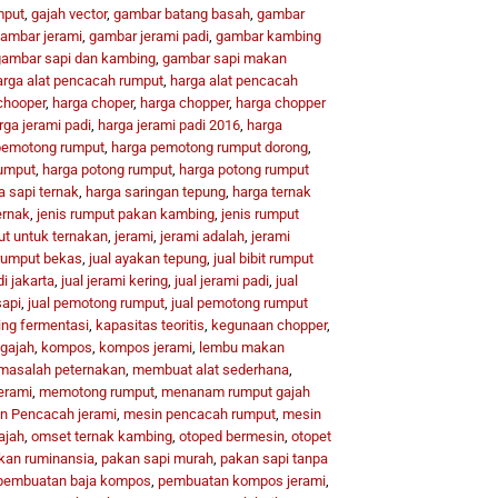
mput
,
gajah vector
,
gambar batang basah
,
gambar
ambar jerami
,
gambar jerami padi
,
gambar kambing
ambar sapi dan kambing
,
gambar sapi makan
arga alat pencacah rumput
,
harga alat pencacah
chooper
,
harga choper
,
harga chopper
,
harga chopper
rga jerami padi
,
harga jerami padi 2016
,
harga
pemotong rumput
,
harga pemotong rumput dorong
,
umput
,
harga potong rumput
,
harga potong rumput
a sapi ternak
,
harga saringan tepung
,
harga ternak
ernak
,
jenis rumput pakan kambing
,
jenis rumput
ut untuk ternakan
,
jerami
,
jerami adalah
,
jerami
 rumput bekas
,
jual ayakan tepung
,
jual bibit rumput
di jakarta
,
jual jerami kering
,
jual jerami padi
,
jual
sapi
,
jual pemotong rumput
,
jual pemotong rumput
ng fermentasi
,
kapasitas teoritis
,
kegunaan chopper
,
 gajah
,
kompos
,
kompos jerami
,
lembu makan
masalah peternakan
,
membuat alat sederhana
,
erami
,
memotong rumput
,
menanam rumput gajah
n Pencacah jerami
,
mesin pencacah rumput
,
mesin
ajah
,
omset ternak kambing
,
otoped bermesin
,
otopet
kan ruminansia
,
pakan sapi murah
,
pakan sapi tanpa
pembuatan baja kompos
,
pembuatan kompos jerami
,