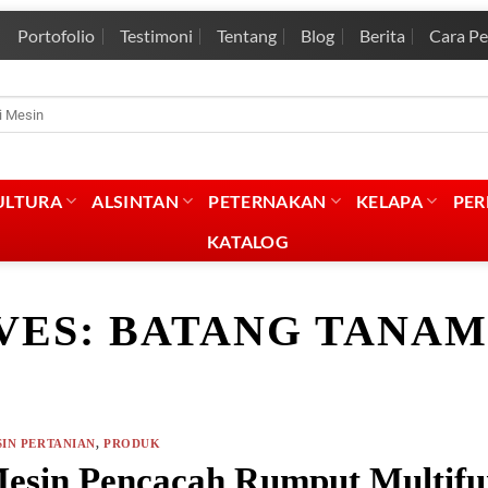
Portofolio
Testimoni
Tentang
Blog
Berita
Cara P
rian
:
ULTURA
ALSINTAN
PETERNAKAN
KELAPA
PE
KATALOG
VES:
BATANG TANAM
IN PERTANIAN
,
PRODUK
esin Pencacah Rumput Multifu