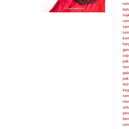
rum
bat
mak
rum
sa
rum
ko
har
gen
sap
pak
fer
gaj
pak
listr
keg
rum
mem
unt
per
ber
rum