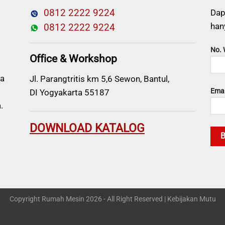
0812 2222 9224
Dap
han
0812 2222 9224
No.
Office & Workshop
a
Jl. Parangtritis km 5,6 Sewon, Bantul,
Emai
DI Yogyakarta 55187
.
DOWNLOAD KATALOG
Copyright Rumah Mesin 2026 - All Right Reserved |
Kebijakan Mutu