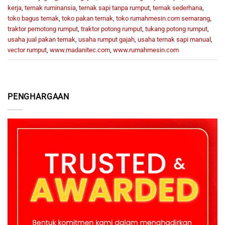
kerja
,
ternak ruminansia
,
ternak sapi tanpa rumput
,
ternak sederhana
,
toko bagus ternak
,
toko pakan ternak
,
toko rumahmesin.com semarang
,
traktor pemotong rumput
,
traktor potong rumput
,
tukang potong rumput
,
usaha jual pakan ternak
,
usaha rumput gajah
,
usaha ternak sapi manual
,
vector rumput
,
www.madanitec.com
,
www.rumahmesin.com
PENGHARGAAN