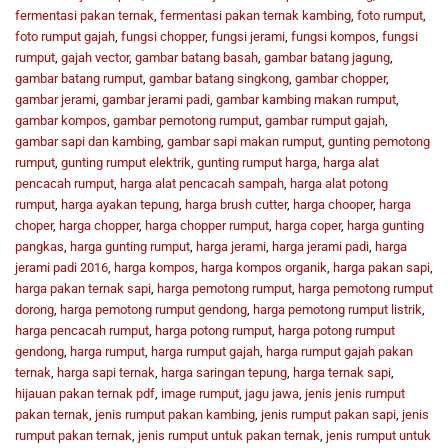
fermentasi pakan ternak
,
fermentasi pakan ternak kambing
,
foto rumput
,
foto rumput gajah
,
fungsi chopper
,
fungsi jerami
,
fungsi kompos
,
fungsi
rumput
,
gajah vector
,
gambar batang basah
,
gambar batang jagung
,
gambar batang rumput
,
gambar batang singkong
,
gambar chopper
,
gambar jerami
,
gambar jerami padi
,
gambar kambing makan rumput
,
gambar kompos
,
gambar pemotong rumput
,
gambar rumput gajah
,
gambar sapi dan kambing
,
gambar sapi makan rumput
,
gunting pemotong
rumput
,
gunting rumput elektrik
,
gunting rumput harga
,
harga alat
pencacah rumput
,
harga alat pencacah sampah
,
harga alat potong
rumput
,
harga ayakan tepung
,
harga brush cutter
,
harga chooper
,
harga
choper
,
harga chopper
,
harga chopper rumput
,
harga coper
,
harga gunting
pangkas
,
harga gunting rumput
,
harga jerami
,
harga jerami padi
,
harga
jerami padi 2016
,
harga kompos
,
harga kompos organik
,
harga pakan sapi
,
harga pakan ternak sapi
,
harga pemotong rumput
,
harga pemotong rumput
dorong
,
harga pemotong rumput gendong
,
harga pemotong rumput listrik
,
harga pencacah rumput
,
harga potong rumput
,
harga potong rumput
gendong
,
harga rumput
,
harga rumput gajah
,
harga rumput gajah pakan
ternak
,
harga sapi ternak
,
harga saringan tepung
,
harga ternak sapi
,
hijauan pakan ternak pdf
,
image rumput
,
jagu jawa
,
jenis jenis rumput
pakan ternak
,
jenis rumput pakan kambing
,
jenis rumput pakan sapi
,
jenis
rumput pakan ternak
,
jenis rumput untuk pakan ternak
,
jenis rumput untuk