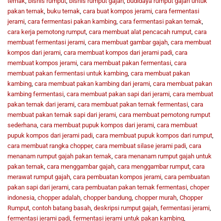
ternak
,
bisnis rumput
,
bisnis rumput gajah
,
budidaya rumput gajah untuk
pakan ternak
,
buku ternak
,
cara buat kompos jerami
,
cara fermentasi
jerami
,
cara fermentasi pakan kambing
,
cara fermentasi pakan ternak
,
cara kerja pemotong rumput
,
cara membuat alat pencacah rumput
,
cara
membuat fermentasi jerami
,
cara membuat gambar gajah
,
cara membuat
kompos dari jerami
,
cara membuat kompos dari jerami padi
,
cara
membuat kompos jerami
,
cara membuat pakan fermentasi
,
cara
membuat pakan fermentasi untuk kambing
,
cara membuat pakan
kambing
,
cara membuat pakan kambing dari jerami
,
cara membuat pakan
kambing fermentasi
,
cara membuat pakan sapi dari jerami
,
cara membuat
pakan ternak dari jerami
,
cara membuat pakan ternak fermentasi
,
cara
membuat pakan ternak sapi dari jerami
,
cara membuat pemotong rumput
sederhana
,
cara membuat pupuk kompos dari jerami
,
cara membuat
pupuk kompos dari jerami padi
,
cara membuat pupuk kompos dari rumput
,
cara membuat rangka chopper
,
cara membuat silase jerami padi
,
cara
menanam rumput gajah pakan ternak
,
cara menanam rumput gajah untuk
pakan ternak
,
cara menggambar gajah
,
cara menggambar rumput
,
cara
merawat rumput gajah
,
cara pembuatan kompos jerami
,
cara pembuatan
pakan sapi dari jerami
,
cara pembuatan pakan ternak fermentasi
,
choper
indonesia
,
chopper adalah
,
chopper bandung
,
chopper murah
,
Chopper
Rumput
,
contoh batang basah
,
deskripsi rumput gajah
,
fermentasi jerami
,
fermentasi jerami padi
,
fermentasi jerami untuk pakan kambing
,