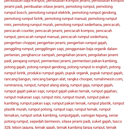
pembuatan baja kompos
,
pembuatan kompos jerami
,
pembuatan kompos
jerami padi
,
pembuatan silase jerami
,
pemotong rumput
,
pemotong
rumput bosch
,
pemotong rumput elektrik
,
pemotong rumput gendong
,
pemotong rumput listrik
,
pemotong rumput manual
,
pemotong rumput
mini
,
pemotong rumput murah
,
pemotong rumput sederhana
,
pencacah
,
pencacah counter
,
pencacah jerami
,
pencacah kompos
,
pencacah
rumput
,
pencacah rumput manual
,
pencacah rumput sederhana
,
pengertian chopper
,
pengertian jerami
,
pengertian rumput gajah
,
penggiling rumput
,
penggilingan sapi
,
penggunaan baja organik dalam
pertanian
,
penghancur sampah
,
pengolahan jerami
,
pengolahan jerami
padi
,
perajang rumput
,
permentasi jerami
,
permentasi pakan kambing
,
potong gajah
,
potong rumput gendong
,
potong rumput in english
,
potong
rumput listrik
,
produksi rumput gajah
,
pupuk organik
,
pupuk rumput gajah
,
rancang bangun
,
rancang bangun alat
,
rangka chooper
,
rumahmesin.com
,
ruminansia
,
rumput
,
rumput alang alang
,
rumput gaja
,
rumput gajah
,
rumput gajah pakan sapi
,
rumput gajah pakan ternak
,
rumput gajahan
,
rumput makanan sapi
,
rumput mini
,
rumput murah
,
rumput pakan
kambing
,
rumput pakan sapi
,
rumput pakan ternak
,
rumput plastik
,
rumput
plastik murah
,
rumput potong
,
rumput sapi
,
rumput ternak
,
rumput
ternakan
,
rumput untuk kambing
,
rumputgajah
,
saringan tepung
,
senar
potong rumput
,
sepedah bermesin
,
silase jerami padi
,
suket gajah
,
tasco
328
,
tebon jagung
,
ternak gajah
,
ternak kambing tanpa rumput
,
ternak