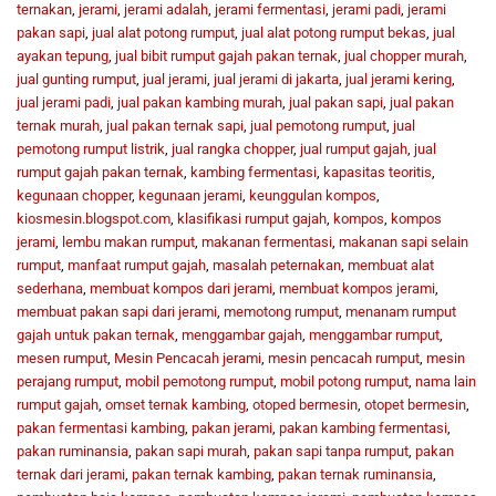
ternakan
,
jerami
,
jerami adalah
,
jerami fermentasi
,
jerami padi
,
jerami
pakan sapi
,
jual alat potong rumput
,
jual alat potong rumput bekas
,
jual
ayakan tepung
,
jual bibit rumput gajah pakan ternak
,
jual chopper murah
,
jual gunting rumput
,
jual jerami
,
jual jerami di jakarta
,
jual jerami kering
,
jual jerami padi
,
jual pakan kambing murah
,
jual pakan sapi
,
jual pakan
ternak murah
,
jual pakan ternak sapi
,
jual pemotong rumput
,
jual
pemotong rumput listrik
,
jual rangka chopper
,
jual rumput gajah
,
jual
rumput gajah pakan ternak
,
kambing fermentasi
,
kapasitas teoritis
,
kegunaan chopper
,
kegunaan jerami
,
keunggulan kompos
,
kiosmesin.blogspot.com
,
klasifikasi rumput gajah
,
kompos
,
kompos
jerami
,
lembu makan rumput
,
makanan fermentasi
,
makanan sapi selain
rumput
,
manfaat rumput gajah
,
masalah peternakan
,
membuat alat
sederhana
,
membuat kompos dari jerami
,
membuat kompos jerami
,
membuat pakan sapi dari jerami
,
memotong rumput
,
menanam rumput
gajah untuk pakan ternak
,
menggambar gajah
,
menggambar rumput
,
mesen rumput
,
Mesin Pencacah jerami
,
mesin pencacah rumput
,
mesin
perajang rumput
,
mobil pemotong rumput
,
mobil potong rumput
,
nama lain
rumput gajah
,
omset ternak kambing
,
otoped bermesin
,
otopet bermesin
,
pakan fermentasi kambing
,
pakan jerami
,
pakan kambing fermentasi
,
pakan ruminansia
,
pakan sapi murah
,
pakan sapi tanpa rumput
,
pakan
ternak dari jerami
,
pakan ternak kambing
,
pakan ternak ruminansia
,