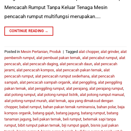
Mencacah Rumput Tanpa Keluar Tenaga Mesin
pencacah rumput multifungsi merupakan…..
CONTINUE READING
→
Posted in
Mesin Pertanian
,
Produk
|
Tagged
alat chopper
,
alat grinder
,
alat
pembersih rumput
,
alat pembuat pakan ternak
,
alat pencabut rumput
,
alat
pencacah
,
alat pencacah daging
,
alat pencacah daun
,
alat pencacah
jerami
,
alat pencacah kompos
,
alat pencacah pakan ternak
,
alat
pencacah rumput
,
alat pencacah rumput sederhana
,
alat pencacah
sampah
,
alat pencacah sampah organik
,
alat penggiling
,
alat penggiling
pakan ternak
,
alat penggiling rumput
,
alat perajang
,
alat perajang rumput
,
alat potong rumput
,
alat potong rumput listrik
,
alat potong rumput manual
,
alat potong rumput murah
,
alat ternak
,
apa yang dimaksud dengan
chopper
,
babat rumput
,
bahan pakan ternak ruminansia
,
bahan polar
,
baja
kompos organik
,
batang gajah
,
batang jagung
,
batang rumput
,
batang
tanaman jagung
,
beli pakan ternak
,
beli rumput
,
beternak sapi tanpa
rumput
,
bibit rumput pakan ternak
,
biji rumput gajah
,
bisnis jual pakan