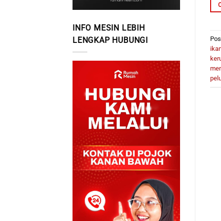
INFO MESIN LEBIH
Pos
LENGKAP HUBUNGI
ika
ker
mem
pel