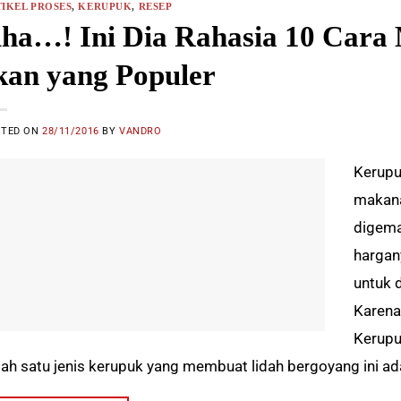
IKEL PROSES
,
KERUPUK
,
RESEP
ha…! Ini Dia Rahasia 10 Car
kan yang Populer
STED ON
28/11/2016
BY
VANDRO
Kerupu
makana
digema
hargan
untuk 
Karena
Kerupu
lah satu jenis kerupuk yang membuat lidah bergoyang ini ad