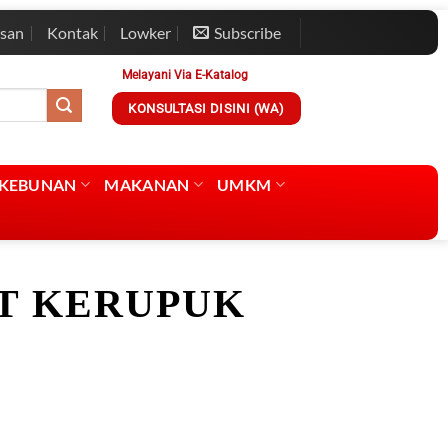
esan
Kontak
Lowker
Subscribe
Melayani Via E-Katalog
KONSULTASI DISINI (WA)
RKEBUNAN
MAKANAN
UMKM
T KERUPUK