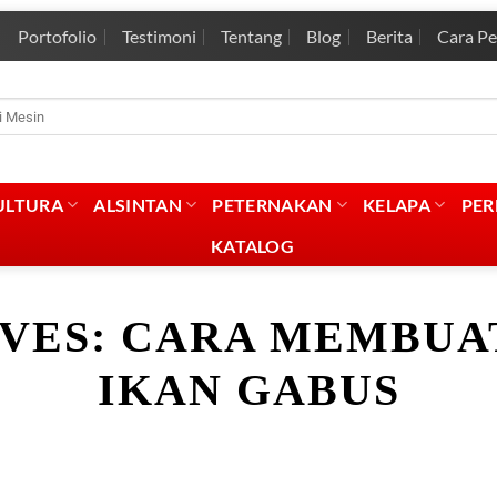
Portofolio
Testimoni
Tentang
Blog
Berita
Cara P
rian
:
ULTURA
ALSINTAN
PETERNAKAN
KELAPA
PE
KATALOG
VES:
CARA MEMBUA
IKAN GABUS