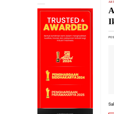
ART
A
I
PO
Sa