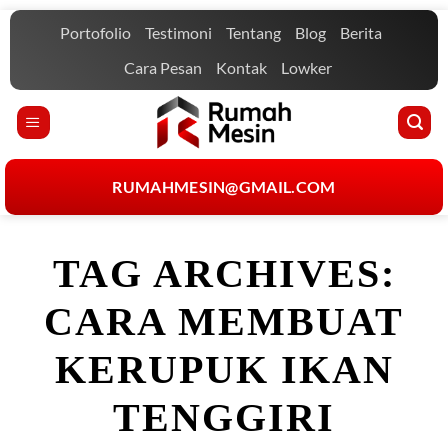
Skip
Portofolio
Testimoni
Tentang
Blog
Berita
to
content
Cara Pesan
Kontak
Lowker
RUMAHMESIN@GMAIL.COM
TAG ARCHIVES:
CARA MEMBUAT
KERUPUK IKAN
TENGGIRI