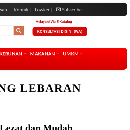
esan
Kontak
Lowker
Subscribe
Melayani Via E-Katalog
KONSULTASI DISINI (WA)
RKEBUNAN
MAKANAN
UMKM
ING LEBARAN
 Lezat dan Mudah