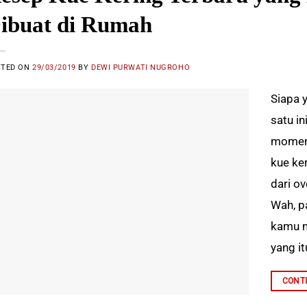
ibuat di Rumah
STED ON
29/03/2019
BY
DEWI PURWATI NUGROHO
Siapa 
satu i
momen 
kue ke
dari o
Wah, pa
kamu m
yang it
CONT