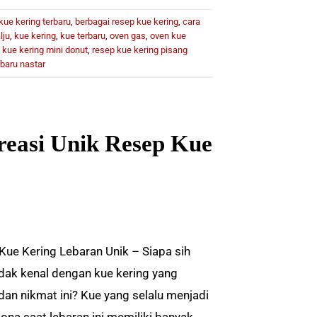
kue kering terbaru
,
berbagai resep kue kering
,
cara
lju
,
kue kering
,
kue terbaru
,
oven gas
,
oven kue
 kue kering mini donut
,
resep kue kering pisang
rbaru nastar
Kreasi Unik Resep Kue
Kue Kering Lebaran Unik – Siapa sih
idak kenal dengan kue kering yang
dan nikmat ini? Kue yang selalu menjadi
ona saat lebaran ini memiliki banyak