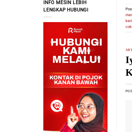
INFO MESIN LEBIH
Pos
LENGKAP HUBUNGI
mem
ker
cok
ART
I
K
PO