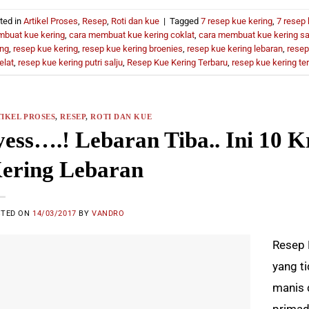
ted in
Artikel Proses
,
Resep
,
Roti dan kue
|
Tagged
7 resep kue kering
,
7 resep 
buat kue kering
,
cara membuat kue kering coklat
,
cara membuat kue kering sa
ing
,
resep kue kering
,
resep kue kering broenies
,
resep kue kering lebaran
,
resep
elat
,
resep kue kering putri salju
,
Resep Kue Kering Terbaru
,
resep kue kering te
IKEL PROSES
,
RESEP
,
ROTI DAN KUE
yess….! Lebaran Tiba.. Ini 10 
ering Lebaran
STED ON
14/03/2017
BY
VANDRO
Resep 
yang t
manis 
primad