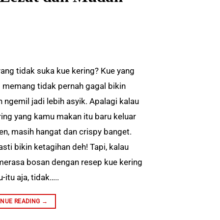
yang tidak suka kue kering? Kue yang
ni memang tidak pernah gagal bikin
ngemil jadi lebih asyik. Apalagi kalau
ring yang kamu makan itu baru keluar
ven, masih hangat dan crispy banget.
sti bikin ketagihan deh! Tapi, kalau
erasa bosan dengan resep kue kering
u-itu aja, tidak…..
INUE READING
→