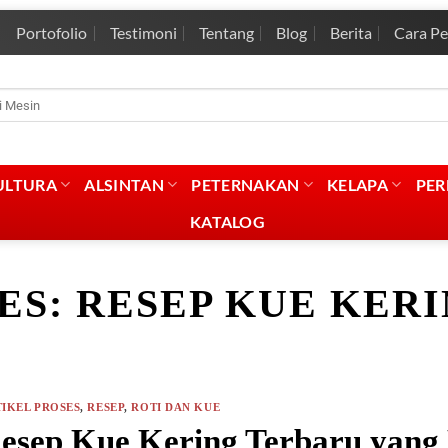
Portofolio
Testimoni
Tentang
Blog
Berita
Cara P
rian
:
ULTURA
ALSINTAN
PETERNAKAN
KELAPA
PE
KATALOG
ES:
RESEP KUE KER
IKEL PROSES
,
RESEP
,
ROTI DAN KUE
esep Kue Kering Terbaru yang