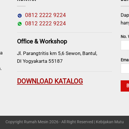
0812 2222 9224
Dap
han
0812 2222 9224
No.
Office & Workshop
a
Jl. Parangtritis km 5,6 Sewon, Bantul,
Emai
DI Yogyakarta 55187
.
DOWNLOAD KATALOG
Copyright Rumah Mesin 2026 - All Right Reserved |
Kebijakan Mutu