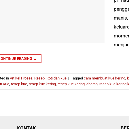
pengge
manis,
keluar
momen 
menjadi
CONTINUE READING
→
ted in
Artikel Proses
,
Resep
,
Roti dan kue
|
Tagged
cara membuat kue kering
,
k
n Kue
,
resep kue
,
resep kue kering
,
resep kue kering lebaran
,
resep kue kering l
KONTAK
BE