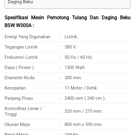
Daging Beku
Spesifikasi Mesin Pemotong Tulang Dan Daging Beku
BSW W300A :
Energi Yang Digunakan
:
Listrik.
Tegangan Listrik
:
380 V.
Frekuensi Listrik
:
50 Hz / 60 Hz.
Daya ( Power )
:
1500 Watt.
Diameter Roda
:
300 mm.
Kecepatan
:
11 Meter / Detik.
Panjang Pisau
:
2400 mm ( 240 cm ).
Komoditas Lenar /
:
320 mm / 275 mm.
Tinggi
Ukuran Meja
:
800 mm x 590 mm.
Berat Mesin
:
169 Kg.