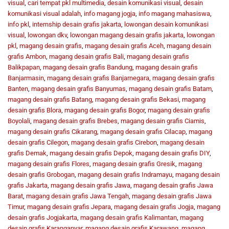
visual
,
cari tempat pkl multimedia
,
desain komunikasi visual
,
desain
komunikasi visual adalah
,
info magang jogja
,
info magang mahasiswa
,
info pkl
,
internship desain grafis jakarta
,
lowongan desain komunikasi
visual
,
lowongan dkv
,
lowongan magang desain grafis jakarta
,
lowongan
pkl
,
magang desain grafis
,
magang desain grafis Aceh
,
magang desain
grafis Ambon
,
magang desain grafis Bali
,
magang desain grafis
Balikpapan
,
magang desain grafis Bandung
,
magang desain grafis
Banjarmasin
,
magang desain grafis Banjarnegara
,
magang desain grafis
Banten
,
magang desain grafis Banyumas
,
magang desain grafis Batam
,
magang desain grafis Batang
,
magang desain grafis Bekasi
,
magang
desain grafis Blora
,
magang desain grafis Bogor
,
magang desain grafis
Boyolali
,
magang desain grafis Brebes
,
magang desain grafis Ciamis
,
magang desain grafis Cikarang
,
magang desain grafis Cilacap
,
magang
desain grafis Cilegon
,
magang desain grafis Cirebon
,
magang desain
grafis Demak
,
magang desain grafis Depok
,
magang desain grafis DIY
,
magang desain grafis Flores
,
magang desain grafis Gresik
,
magang
desain grafis Grobogan
,
magang desain grafis Indramayu
,
magang desain
grafis Jakarta
,
magang desain grafis Jawa
,
magang desain grafis Jawa
Barat
,
magang desain grafis Jawa Tengah
,
magang desain grafis Jawa
Timur
,
magang desain grafis Jepara
,
magang desain grafis Jogja
,
magang
desain grafis Jogjakarta
,
magang desain grafis Kalimantan
,
magang
desain grafis Karanganyar
,
magang desain grafis Karawang
,
magang