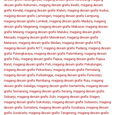
desain grafis Kebumen
,
magang desain grafis Kediri
,
magang desain
grafis Kendal
,
magang desain grafis Klaten
,
magang desain grafis Kudus
,
magang desain grafis Lamongan
,
magang desain grafis Lampung
,
magang desain grafis Lombok
,
magang desain grafis Madura
,
magang
desain grafis Magelang
,
magang desain grafis Makasar
,
magang desain
grafis Malang
,
magang desain grafis Maluku
,
magang desain grafis
Manado
,
magang desain grafis Manokwari
,
magang desain grafis
Mataram
,
magang desain grafis Medan
,
magang desain grafis NTB
,
magang desain grafis NTT
,
magang desain grafis Padang
,
magang desain
grafis Palangkaraya
,
magang desain grafis Palembang
,
magang desain
grafis Palu
,
magang desain grafis Papua
,
magang desain grafis Papua
Barat
,
magang desain grafis Pati
,
magang desain grafis Pekalongan
,
magang desain grafis Pekanbaru
,
magang desain grafis Pemalang
,
magang desain grafis Purbalingga
,
magang desain grafis Purworejo
,
magang desain grafis Rembang
,
magang desain grafis Riau
,
magang
desain grafis Salatiga
,
magang desain grafis Samarinda
,
magang desain
grafis Semarang
,
magang desain grafis Serang
,
magang desain grafis
Sidoarjo
,
magang desain grafis Solo
,
magang desain grafis Sragen
,
magang desain grafis Sukoharjo
,
magang desain grafis Sulawesi
,
magang
desain grafis Sumatera
,
magang desain grafis Surabaya
,
magang desain
grafis Surakarta
,
magang desain grafis Tangerang
,
magang desain grafis