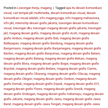
Posted in
Lowongan Kerja
,
magang
|
Tagged
apa itu desain komunikasi
visual
,
cari tempat pkl multimedia
,
desain komunikasi visual
,
desain
komunikasi visual adalah
,
info magang jogja
,
info magang mahasiswa
,
info pkl
,
internship desain grafis jakarta
,
lowongan desain komunikasi
visual
,
lowongan dkv
,
lowongan magang desain grafis jakarta
,
lowongan
pkl
,
magang desain grafis
,
magang desain grafis Aceh
,
magang desain
grafis Ambon
,
magang desain grafis Bali
,
magang desain grafis
Balikpapan
,
magang desain grafis Bandung
,
magang desain grafis
Banjarmasin
,
magang desain grafis Banjarnegara
,
magang desain grafis
Banten
,
magang desain grafis Banyumas
,
magang desain grafis Batam
,
magang desain grafis Batang
,
magang desain grafis Bekasi
,
magang
desain grafis Blora
,
magang desain grafis Bogor
,
magang desain grafis
Boyolali
,
magang desain grafis Brebes
,
magang desain grafis Ciamis
,
magang desain grafis Cikarang
,
magang desain grafis Cilacap
,
magang
desain grafis Cilegon
,
magang desain grafis Cirebon
,
magang desain
grafis Demak
,
magang desain grafis Depok
,
magang desain grafis DIY
,
magang desain grafis Flores
,
magang desain grafis Gresik
,
magang
desain grafis Grobogan
,
magang desain grafis Indramayu
,
magang desain
grafis Jakarta
,
magang desain grafis Jawa
,
magang desain grafis Jawa
Barat
,
magang desain grafis Jawa Tengah
,
magang desain grafis Jawa