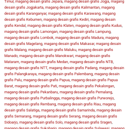
Timur
,
magang desain grafis Jepara
,
magang desain grafis Jogja
,
magang
desain grafis Jogjakarta
,
magang desain grafis Kalimantan
,
magang
desain grafis Karanganyar
,
magang desain grafis Karawang
,
magang
desain grafis Kebumen
,
magang desain grafis Kediri
,
magang desain
grafis Kendal
,
magang desain grafis Klaten
,
magang desain grafis Kudus
,
magang desain grafis Lamongan
,
magang desain grafis Lampung
,
magang desain grafis Lombok
,
magang desain grafis Madura
,
magang
desain grafis Magelang
,
magang desain grafis Makasar
,
magang desain
grafis Malang
,
magang desain grafis Maluku
,
magang desain grafis
Manado
,
magang desain grafis Manokwari
,
magang desain grafis
Mataram
,
magang desain grafis Medan
,
magang desain grafis NTB
,
magang desain grafis NTT
,
magang desain grafis Padang
,
magang desain
grafis Palangkaraya
,
magang desain grafis Palembang
,
magang desain
grafis Palu
,
magang desain grafis Papua
,
magang desain grafis Papua
Barat
,
magang desain grafis Pati
,
magang desain grafis Pekalongan
,
magang desain grafis Pekanbaru
,
magang desain grafis Pemalang
,
magang desain grafis Purbalingga
,
magang desain grafis Purworejo
,
magang desain grafis Rembang
,
magang desain grafis Riau
,
magang
desain grafis Salatiga
,
magang desain grafis Samarinda
,
magang desain
grafis Semarang
,
magang desain grafis Serang
,
magang desain grafis
Sidoarjo
,
magang desain grafis Solo
,
magang desain grafis Sragen
,
magang desain grafis Sukoharjo
,
magang desain grafis Sulawesi
,
magang