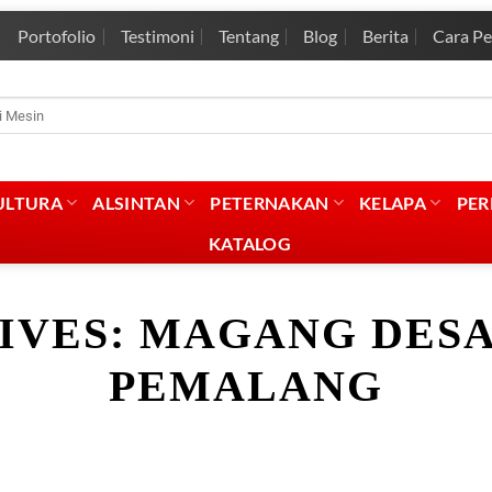
Portofolio
Testimoni
Tentang
Blog
Berita
Cara P
rian
:
ULTURA
ALSINTAN
PETERNAKAN
KELAPA
PE
KATALOG
IVES:
MAGANG DESA
PEMALANG