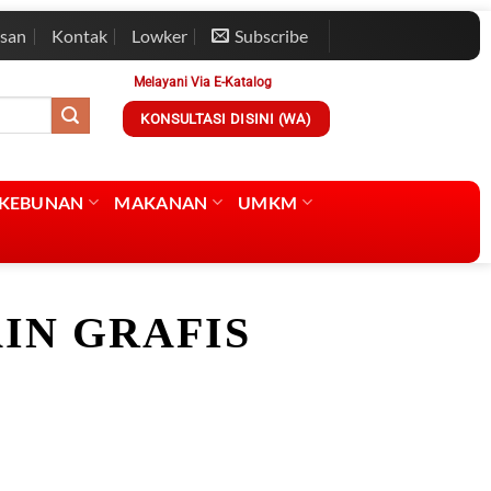
esan
Kontak
Lowker
Subscribe
Melayani Via E-Katalog
KONSULTASI DISINI (WA)
RKEBUNAN
MAKANAN
UMKM
IN GRAFIS