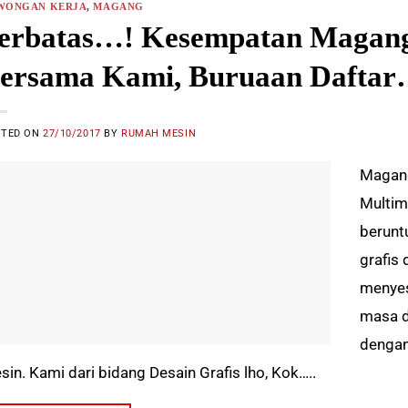
WONGAN KERJA
,
MAGANG
erbatas…! Kesempatan Magang
ersama Kami, Buruaan Daftar
STED ON
27/10/2017
BY
RUMAH MESIN
Magang
Multim
berunt
grafis
menyes
masa d
dengan
sin. Kami dari bidang Desain Grafis lho, Kok…..