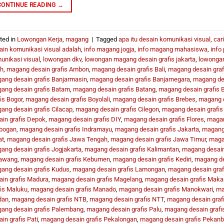
CONTINUE READING
→
ted in
Lowongan Kerja
,
magang
|
Tagged
apa itu desain komunikasi visual
,
car
ain komunikasi visual adalah
,
info magang jogja
,
info magang mahasiswa
,
info 
unikasi visual
,
lowongan dkv
,
lowongan magang desain grafis jakarta
,
lowongan
h
,
magang desain grafis Ambon
,
magang desain grafis Bali
,
magang desain graf
ang desain grafis Banjarmasin
,
magang desain grafis Banjarnegara
,
magang des
ang desain grafis Batam
,
magang desain grafis Batang
,
magang desain grafis 
is Bogor
,
magang desain grafis Boyolali
,
magang desain grafis Brebes
,
magang d
ang desain grafis Cilacap
,
magang desain grafis Cilegon
,
magang desain grafis
ain grafis Depok
,
magang desain grafis DIY
,
magang desain grafis Flores
,
magan
bogan
,
magang desain grafis Indramayu
,
magang desain grafis Jakarta
,
magang 
at
,
magang desain grafis Jawa Tengah
,
magang desain grafis Jawa Timur
,
magan
ang desain grafis Jogjakarta
,
magang desain grafis Kalimantan
,
magang desain
awang
,
magang desain grafis Kebumen
,
magang desain grafis Kediri
,
magang de
ang desain grafis Kudus
,
magang desain grafis Lamongan
,
magang desain gra
ain grafis Madura
,
magang desain grafis Magelang
,
magang desain grafis Maka
fis Maluku
,
magang desain grafis Manado
,
magang desain grafis Manokwari
,
ma
dan
,
magang desain grafis NTB
,
magang desain grafis NTT
,
magang desain graf
ang desain grafis Palembang
,
magang desain grafis Palu
,
magang desain grafi
in grafis Pati
,
magang desain grafis Pekalongan
,
magang desain grafis Pekanb