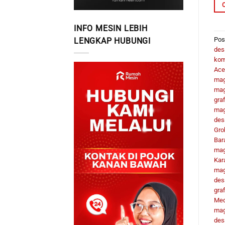
INFO MESIN LEBIH
Pos
LENGKAP HUBUNGI
des
kom
Ace
mag
mag
graf
mag
des
Gro
Bar
mag
Kar
mag
des
gra
Me
mag
desa