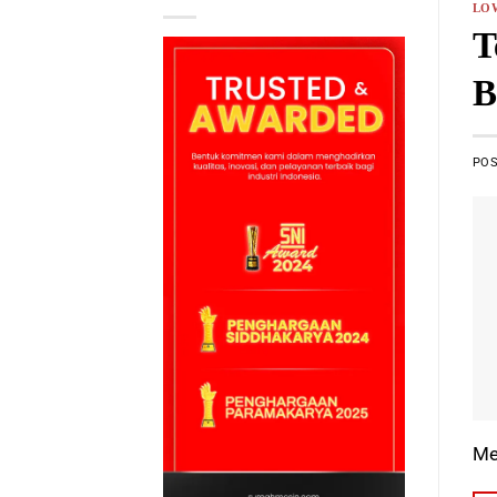
LO
T
B
PO
Me