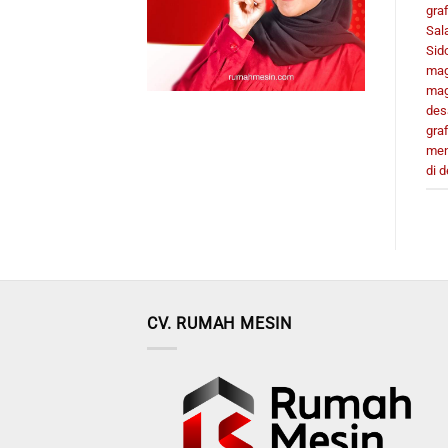
gra
Sal
Sid
mag
mag
des
gra
men
di 
CV. RUMAH MESIN