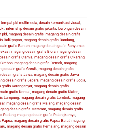
i tempat pkl multimedia
,
desain komunikasi visual
,
pkl
,
internship desain grafis jakarta
,
lowongan desain
 pkl
,
magang desain grafis
,
magang desain grafis
is Balikpapan
,
magang desain grafis Bandung
,
ain grafis Banten
,
magang desain grafis Banyumas
,
Bekasi
,
magang desain grafis Blora
,
magang desain
esain grafis Ciamis
,
magang desain grafis Cikarang
,
 Cirebon
,
magang desain grafis Demak
,
magang
g desain grafis Gresik
,
magang desain grafis
desain grafis Jawa
,
magang desain grafis Jawa
g desain grafis Jepara
,
magang desain grafis Jogja
,
 grafis Karanganyar
,
magang desain grafis
sain grafis Kendal
,
magang desain grafis Klaten
,
fis Lampung
,
magang desain grafis Lombok
,
magang
sar
,
magang desain grafis Malang
,
magang desain
gang desain grafis Mataram
,
magang desain grafis
is Padang
,
magang desain grafis Palangkaraya
,
s Papua
,
magang desain grafis Papua Barat
,
magang
aru
,
magang desain grafis Pemalang
,
magang desain