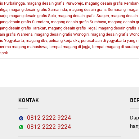
fis Purbalingga
,
magang desain grafis Purworejo
,
magang desain grafis Remban
atiga
,
magang desain grafis Samarinda
,
magang desain grafis Semarang
,
magang
oarjo
,
magang desain grafis Solo
,
magang desain grafis Sragen
,
magang desain g
ang desain grafis Sumatera
,
magang desain grafis Surabaya
,
magang desain gr
ang desain grafis Tarakan
,
magang desain grafis Tegal
,
magang desain grafis
ain grafis Wamena
,
magang desain grafis Wonogiri
,
magang desain grafis Won
fis Yogyakarta
,
magang dkv
,
peluang kerja dkv
,
perusahaan di yogyakarta yang
erima magang mahasiswa
,
tempat magang di jogja
,
tempat magang di surabay
depok
KONTAK
BE
0812 2222 9224
Dap
han
0812 2222 9224