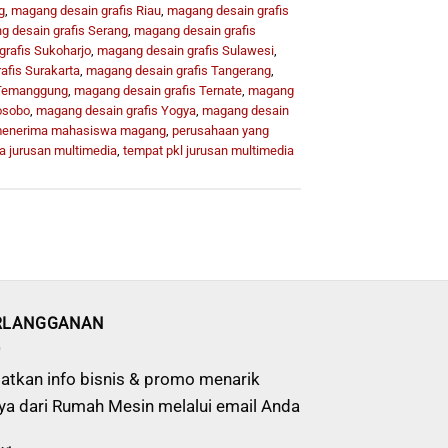
g
,
magang desain grafis Riau
,
magang desain grafis
 desain grafis Serang
,
magang desain grafis
rafis Sukoharjo
,
magang desain grafis Sulawesi
,
afis Surakarta
,
magang desain grafis Tangerang
,
 Temanggung
,
magang desain grafis Ternate
,
magang
osobo
,
magang desain grafis Yogya
,
magang desain
 menerima mahasiswa magang
,
perusahaan yang
a jurusan multimedia
,
tempat pkl jurusan multimedia
RLANGGANAN
atkan info bisnis & promo menarik
ya dari Rumah Mesin melalui email Anda