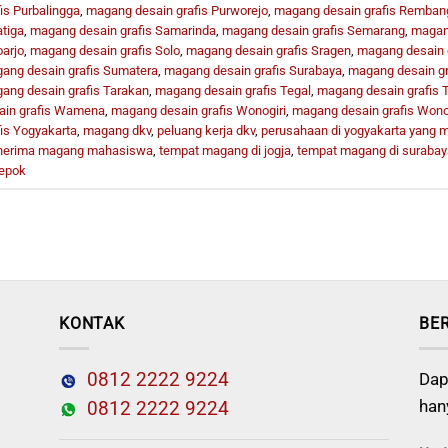
fis Purbalingga
,
magang desain grafis Purworejo
,
magang desain grafis Remban
atiga
,
magang desain grafis Samarinda
,
magang desain grafis Semarang
,
magang
oarjo
,
magang desain grafis Solo
,
magang desain grafis Sragen
,
magang desain g
ang desain grafis Sumatera
,
magang desain grafis Surabaya
,
magang desain gr
ang desain grafis Tarakan
,
magang desain grafis Tegal
,
magang desain grafis
ain grafis Wamena
,
magang desain grafis Wonogiri
,
magang desain grafis Won
fis Yogyakarta
,
magang dkv
,
peluang kerja dkv
,
perusahaan di yogyakarta yang
erima magang mahasiswa
,
tempat magang di jogja
,
tempat magang di surabay
depok
KONTAK
BE
0812 2222 9224
Dap
han
0812 2222 9224