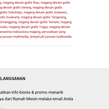
g
,
magang desain grafis Riau
,
magang desain grafis
 desain grafis Serang
,
magang desain grafis
rafis Sukoharjo
,
magang desain grafis Sulawesi
,
afis Surakarta
,
magang desain grafis Tangerang
,
 Temanggung
,
magang desain grafis Ternate
,
magang
osobo
,
magang desain grafis Yogya
,
magang desain
 menerima mahasiswa magang
,
perusahaan yang
a jurusan multimedia
,
tempat pkl jurusan multimedia
RLANGGANAN
atkan info bisnis & promo menarik
ya dari Rumah Mesin melalui email Anda