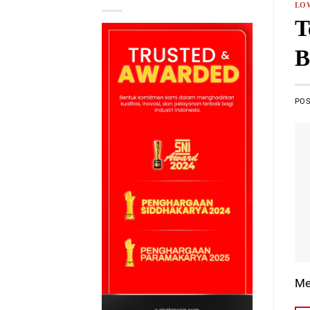
LO
T
B
PO
Me