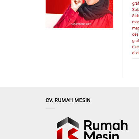
gra
Sal
Sid
mag
mag
des
gra
men
di 
CV. RUMAH MESIN