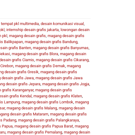
i tempat pkl multimedia
,
desain komunikasi visual
,
pkl
,
internship desain grafis jakarta
,
lowongan desain
 pkl
,
magang desain grafis
,
magang desain grafis
is Balikpapan
,
magang desain grafis Bandung
,
ain grafis Banten
,
magang desain grafis Banyumas
,
Bekasi
,
magang desain grafis Blora
,
magang desain
esain grafis Ciamis
,
magang desain grafis Cikarang
,
 Cirebon
,
magang desain grafis Demak
,
magang
g desain grafis Gresik
,
magang desain grafis
desain grafis Jawa
,
magang desain grafis Jawa
g desain grafis Jepara
,
magang desain grafis Jogja
,
 grafis Karanganyar
,
magang desain grafis
sain grafis Kendal
,
magang desain grafis Klaten
,
fis Lampung
,
magang desain grafis Lombok
,
magang
sar
,
magang desain grafis Malang
,
magang desain
gang desain grafis Mataram
,
magang desain grafis
is Padang
,
magang desain grafis Palangkaraya
,
s Papua
,
magang desain grafis Papua Barat
,
magang
aru
,
magang desain grafis Pemalang
,
magang desain