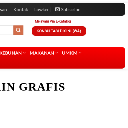
esan
Kontak
Lowker
Subscribe
Melayani Via E-Katalog
KONSULTASI DISINI (WA)
RKEBUNAN
MAKANAN
UMKM
IN GRAFIS