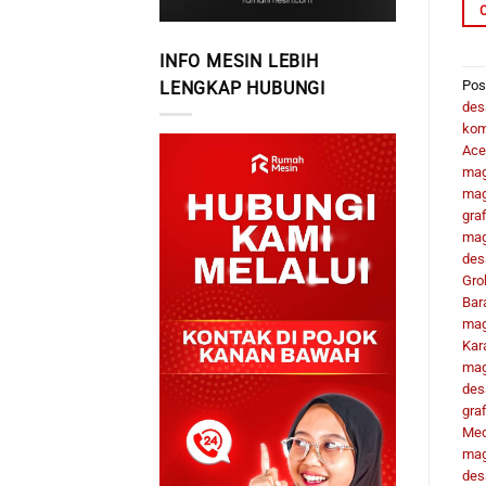
INFO MESIN LEBIH
Pos
LENGKAP HUBUNGI
des
kom
Ace
mag
mag
graf
mag
des
Gro
Bar
mag
Kar
mag
des
gra
Me
mag
desa