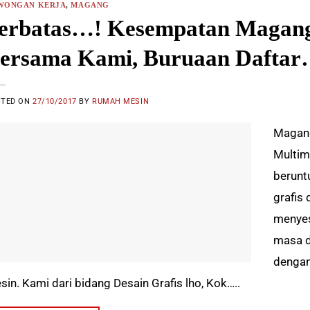
WONGAN KERJA
,
MAGANG
erbatas…! Kesempatan Magang
ersama Kami, Buruaan Daftar
STED ON
27/10/2017
BY
RUMAH MESIN
Magang
Multim
berunt
grafis
menyes
masa d
dengan
sin. Kami dari bidang Desain Grafis lho, Kok…..