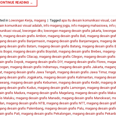
CONTINUE READING
→
ted in
Lowongan Kerja
,
magang
|
Tagged
apa itu desain komunikasi visual
,
car
ain komunikasi visual adalah
,
info magang jogja
,
info magang mahasiswa
,
info 
unikasi visual
,
lowongan dkv
,
lowongan magang desain grafis jakarta
,
lowongan
h
,
magang desain grafis Ambon
,
magang desain grafis Bali
,
magang desain graf
ang desain grafis Banjarmasin
,
magang desain grafis Banjarnegara
,
magang des
ang desain grafis Batam
,
magang desain grafis Batang
,
magang desain grafis 
is Bogor
,
magang desain grafis Boyolali
,
magang desain grafis Brebes
,
magang d
ang desain grafis Cilacap
,
magang desain grafis Cilegon
,
magang desain grafis
ain grafis Depok
,
magang desain grafis DIY
,
magang desain grafis Flores
,
magan
bogan
,
magang desain grafis Indramayu
,
magang desain grafis Jakarta
,
magang 
at
,
magang desain grafis Jawa Tengah
,
magang desain grafis Jawa Timur
,
magan
ang desain grafis Jogjakarta
,
magang desain grafis Kalimantan
,
magang desain
awang
,
magang desain grafis Kebumen
,
magang desain grafis Kediri
,
magang de
ang desain grafis Kudus
,
magang desain grafis Lamongan
,
magang desain gra
ain grafis Madura
,
magang desain grafis Magelang
,
magang desain grafis Maka
fis Maluku
,
magang desain grafis Manado
,
magang desain grafis Manokwari
,
ma
dan
,
magang desain grafis NTB
,
magang desain grafis NTT
,
magang desain graf
ang desain grafis Palembang
,
magang desain grafis Palu
,
magang desain grafi
in grafis Pati
,
magang desain grafis Pekalongan
,
magang desain grafis Pekanb