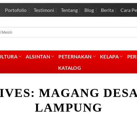
Portofolio
Testimoni
Tentang
Blog
Berita
Cara P
rian
:
ULTURA
ALSINTAN
PETERNAKAN
KELAPA
PE
KATALOG
IVES:
MAGANG DESA
LAMPUNG