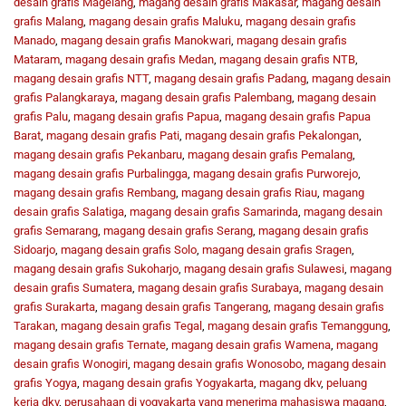
desain grafis Magelang
,
magang desain grafis Makasar
,
magang desain
grafis Malang
,
magang desain grafis Maluku
,
magang desain grafis
Manado
,
magang desain grafis Manokwari
,
magang desain grafis
Mataram
,
magang desain grafis Medan
,
magang desain grafis NTB
,
magang desain grafis NTT
,
magang desain grafis Padang
,
magang desain
grafis Palangkaraya
,
magang desain grafis Palembang
,
magang desain
grafis Palu
,
magang desain grafis Papua
,
magang desain grafis Papua
Barat
,
magang desain grafis Pati
,
magang desain grafis Pekalongan
,
magang desain grafis Pekanbaru
,
magang desain grafis Pemalang
,
magang desain grafis Purbalingga
,
magang desain grafis Purworejo
,
magang desain grafis Rembang
,
magang desain grafis Riau
,
magang
desain grafis Salatiga
,
magang desain grafis Samarinda
,
magang desain
grafis Semarang
,
magang desain grafis Serang
,
magang desain grafis
Sidoarjo
,
magang desain grafis Solo
,
magang desain grafis Sragen
,
magang desain grafis Sukoharjo
,
magang desain grafis Sulawesi
,
magang
desain grafis Sumatera
,
magang desain grafis Surabaya
,
magang desain
grafis Surakarta
,
magang desain grafis Tangerang
,
magang desain grafis
Tarakan
,
magang desain grafis Tegal
,
magang desain grafis Temanggung
,
magang desain grafis Ternate
,
magang desain grafis Wamena
,
magang
desain grafis Wonogiri
,
magang desain grafis Wonosobo
,
magang desain
grafis Yogya
,
magang desain grafis Yogyakarta
,
magang dkv
,
peluang
kerja dkv
,
perusahaan di yogyakarta yang menerima mahasiswa magang
,