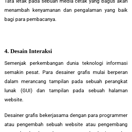
Tata letak pada sebuah media cetak yang bagus akan
menambah kenyamanan dan pengalaman yang baik
bagi para pembacanya.
4. Desain Interaksi
Semenjak perkembangan dunia teknologi
informasi
semakin pesat. P
ara desainer grafis mulai berperan
dalam merancang tampilan
pada sebuah
perangkat
lunak
(
GUI) dan tampilan
pada sebuah
halaman
website.
Desainer grafis
bekerja
sama dengan
para programmer
atau pengembah sebuah
website
atau pengembang