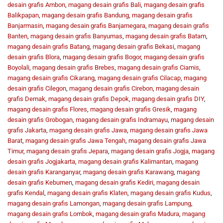
desain grafis Ambon
,
magang desain grafis Bali
,
magang desain grafis
Balikpapan
,
magang desain grafis Bandung
,
magang desain grafis
Banjarmasin
,
magang desain grafis Banjarnegara
,
magang desain grafis
Banten
,
magang desain grafis Banyumas
,
magang desain grafis Batam
,
magang desain grafis Batang
,
magang desain grafis Bekasi
,
magang
desain grafis Blora
,
magang desain grafis Bogor
,
magang desain grafis
Boyolali
,
magang desain grafis Brebes
,
magang desain grafis Ciamis
,
magang desain grafis Cikarang
,
magang desain grafis Cilacap
,
magang
desain grafis Cilegon
,
magang desain grafis Cirebon
,
magang desain
grafis Demak
,
magang desain grafis Depok
,
magang desain grafis DIY
,
magang desain grafis Flores
,
magang desain grafis Gresik
,
magang
desain grafis Grobogan
,
magang desain grafis Indramayu
,
magang desain
grafis Jakarta
,
magang desain grafis Jawa
,
magang desain grafis Jawa
Barat
,
magang desain grafis Jawa Tengah
,
magang desain grafis Jawa
Timur
,
magang desain grafis Jepara
,
magang desain grafis Jogja
,
magang
desain grafis Jogjakarta
,
magang desain grafis Kalimantan
,
magang
desain grafis Karanganyar
,
magang desain grafis Karawang
,
magang
desain grafis Kebumen
,
magang desain grafis Kediri
,
magang desain
grafis Kendal
,
magang desain grafis Klaten
,
magang desain grafis Kudus
,
magang desain grafis Lamongan
,
magang desain grafis Lampung
,
magang desain grafis Lombok
,
magang desain grafis Madura
,
magang