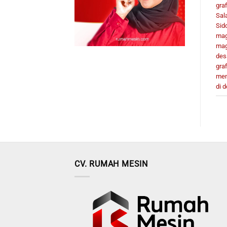
gra
Sal
Sid
mag
mag
des
gra
men
di 
CV. RUMAH MESIN