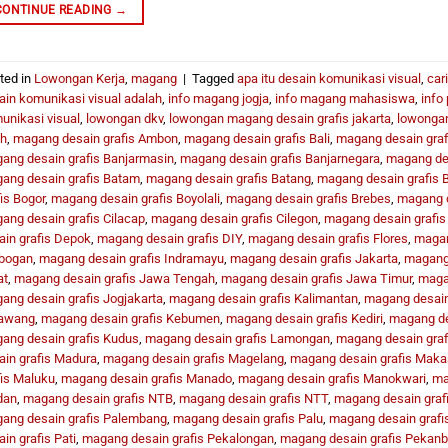
CONTINUE READING
→
ted in
Lowongan Kerja
,
magang
|
Tagged
apa itu desain komunikasi visual
,
car
ain komunikasi visual adalah
,
info magang jogja
,
info magang mahasiswa
,
info 
unikasi visual
,
lowongan dkv
,
lowongan magang desain grafis jakarta
,
lowongan
h
,
magang desain grafis Ambon
,
magang desain grafis Bali
,
magang desain graf
ang desain grafis Banjarmasin
,
magang desain grafis Banjarnegara
,
magang des
ang desain grafis Batam
,
magang desain grafis Batang
,
magang desain grafis 
is Bogor
,
magang desain grafis Boyolali
,
magang desain grafis Brebes
,
magang d
ang desain grafis Cilacap
,
magang desain grafis Cilegon
,
magang desain grafis
ain grafis Depok
,
magang desain grafis DIY
,
magang desain grafis Flores
,
magan
bogan
,
magang desain grafis Indramayu
,
magang desain grafis Jakarta
,
magang 
at
,
magang desain grafis Jawa Tengah
,
magang desain grafis Jawa Timur
,
magan
ang desain grafis Jogjakarta
,
magang desain grafis Kalimantan
,
magang desain
awang
,
magang desain grafis Kebumen
,
magang desain grafis Kediri
,
magang de
ang desain grafis Kudus
,
magang desain grafis Lamongan
,
magang desain gra
ain grafis Madura
,
magang desain grafis Magelang
,
magang desain grafis Maka
fis Maluku
,
magang desain grafis Manado
,
magang desain grafis Manokwari
,
ma
dan
,
magang desain grafis NTB
,
magang desain grafis NTT
,
magang desain graf
ang desain grafis Palembang
,
magang desain grafis Palu
,
magang desain grafi
in grafis Pati
,
magang desain grafis Pekalongan
,
magang desain grafis Pekanb