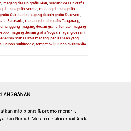
g
,
magang desain grafis Riau
,
magang desain grafis
 desain grafis Serang
,
magang desain grafis
rafis Sukoharjo
,
magang desain grafis Sulawesi
,
afis Surakarta
,
magang desain grafis Tangerang
,
 Temanggung
,
magang desain grafis Ternate
,
magang
osobo
,
magang desain grafis Yogya
,
magang desain
 menerima mahasiswa magang
,
perusahaan yang
a jurusan multimedia
,
tempat pkl jurusan multimedia
RLANGGANAN
atkan info bisnis & promo menarik
ya dari Rumah Mesin melalui email Anda