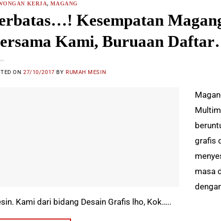
WONGAN KERJA
,
MAGANG
erbatas…! Kesempatan Magang
ersama Kami, Buruaan Daftar
STED ON
27/10/2017
BY
RUMAH MESIN
Magang
Multim
berunt
grafis
menyes
masa d
dengan
sin. Kami dari bidang Desain Grafis lho, Kok…..