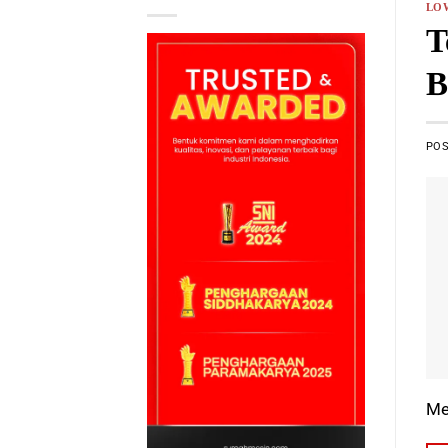
LO
T
B
PO
Me