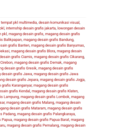
i tempat pkl multimedia
,
desain komunikasi visual
,
pkl
,
internship desain grafis jakarta
,
lowongan desain
 pkl
,
magang desain grafis
,
magang desain grafis
is Balikpapan
,
magang desain grafis Bandung
,
ain grafis Banten
,
magang desain grafis Banyumas
,
Bekasi
,
magang desain grafis Blora
,
magang desain
esain grafis Ciamis
,
magang desain grafis Cikarang
,
 Cirebon
,
magang desain grafis Demak
,
magang
g desain grafis Gresik
,
magang desain grafis
desain grafis Jawa
,
magang desain grafis Jawa
g desain grafis Jepara
,
magang desain grafis Jogja
,
 grafis Karanganyar
,
magang desain grafis
sain grafis Kendal
,
magang desain grafis Klaten
,
fis Lampung
,
magang desain grafis Lombok
,
magang
sar
,
magang desain grafis Malang
,
magang desain
gang desain grafis Mataram
,
magang desain grafis
is Padang
,
magang desain grafis Palangkaraya
,
s Papua
,
magang desain grafis Papua Barat
,
magang
aru
,
magang desain grafis Pemalang
,
magang desain