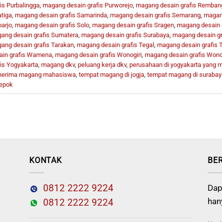
fis Purbalingga
,
magang desain grafis Purworejo
,
magang desain grafis Remban
atiga
,
magang desain grafis Samarinda
,
magang desain grafis Semarang
,
magang
oarjo
,
magang desain grafis Solo
,
magang desain grafis Sragen
,
magang desain g
ang desain grafis Sumatera
,
magang desain grafis Surabaya
,
magang desain gr
ang desain grafis Tarakan
,
magang desain grafis Tegal
,
magang desain grafis
ain grafis Wamena
,
magang desain grafis Wonogiri
,
magang desain grafis Won
fis Yogyakarta
,
magang dkv
,
peluang kerja dkv
,
perusahaan di yogyakarta yang
erima magang mahasiswa
,
tempat magang di jogja
,
tempat magang di surabay
depok
KONTAK
BE
0812 2222 9224
Dap
han
0812 2222 9224