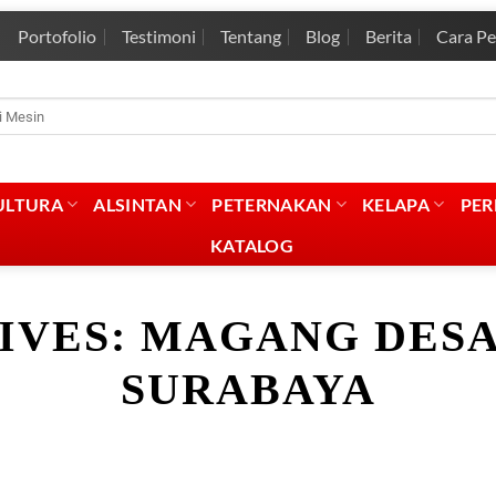
Portofolio
Testimoni
Tentang
Blog
Berita
Cara P
rian
:
ULTURA
ALSINTAN
PETERNAKAN
KELAPA
PE
KATALOG
IVES:
MAGANG DESA
SURABAYA