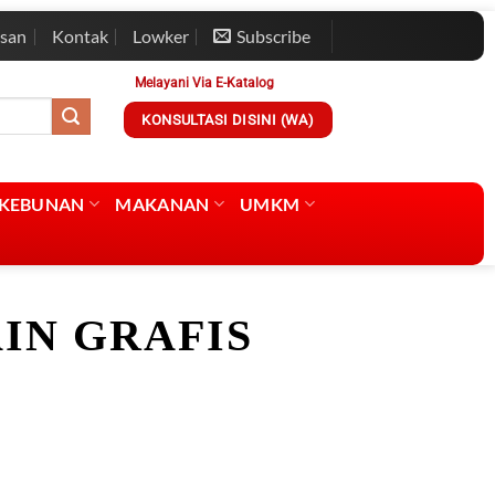
esan
Kontak
Lowker
Subscribe
Melayani Via E-Katalog
KONSULTASI DISINI (WA)
RKEBUNAN
MAKANAN
UMKM
IN GRAFIS