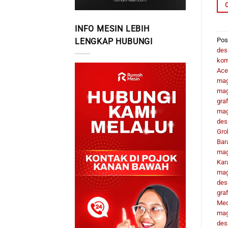
INFO MESIN LEBIH
Pos
LENGKAP HUBUNGI
des
kom
Ace
mag
mag
graf
mag
des
Gro
Bar
mag
Kar
mag
des
gra
Me
mag
desa