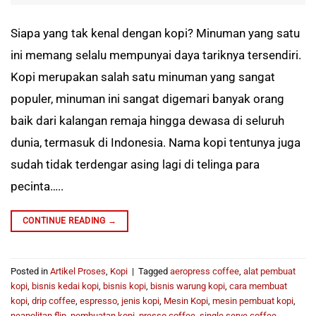
Siapa yang tak kenal dengan kopi? Minuman yang satu
ini memang selalu mempunyai daya tariknya tersendiri.
Kopi merupakan salah satu minuman yang sangat
populer, minuman ini sangat digemari banyak orang
baik dari kalangan remaja hingga dewasa di seluruh
dunia, termasuk di Indonesia. Nama kopi tentunya juga
sudah tidak terdengar asing lagi di telinga para
pecinta…..
CONTINUE READING
→
Posted in
Artikel Proses
,
Kopi
|
Tagged
aeropress coffee
,
alat pembuat
kopi
,
bisnis kedai kopi
,
bisnis kopi
,
bisnis warung kopi
,
cara membuat
kopi
,
drip coffee
,
espresso
,
jenis kopi
,
Mesin Kopi
,
mesin pembuat kopi
,
neapolitan flip
,
pembuatan kopi
,
presso coffee
,
single serve coffee